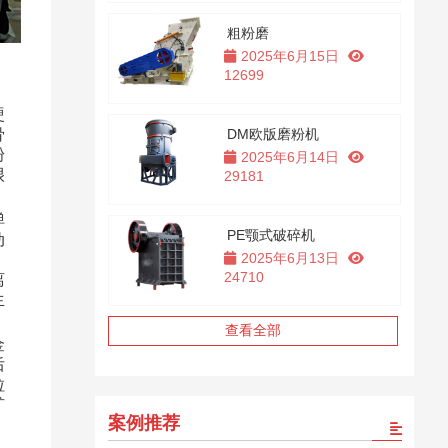
粗粉磨
2025年6月15日
12699
、
硬
骨
DM欧版磨粉机
粉
2025年6月14日
很
29181
弹
PE颚式破碎机
动
2025年6月13日
，
24710
离
生
查看全部
金
后
粒
矿
案例推荐