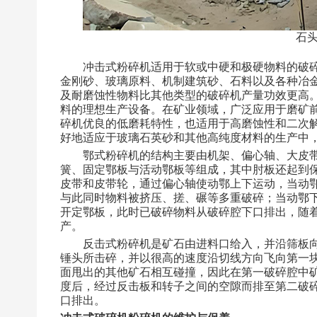
石头
冲击式粉碎机适用于软或中硬和极硬物料的破
金刚砂、玻璃原料、机制建筑砂、石料以及各种冶
及耐磨蚀性物料比其他类型的破碎机产量功效更高
料的理想生产设备。在矿业领域，广泛应用于磨矿
碎机优良的低磨耗特性，也适用于高磨蚀性和二次
好地适应于玻璃石英砂和其他高纯度材料的生产中，1
鄂式粉碎机的结构主要由机架、偏心轴、大皮
簧、固定鄂板与活动鄂板等组成，其中肘板还起到
皮带和皮带轮，通过偏心轴使动鄂上下运动，当动
与此同时物料被挤压、搓、碾等多重破碎；当动鄂
开定鄂板，此时已破碎物料从破碎腔下口排出，随
产。
反击式粉碎机是矿石由进料口给入，并沿筛板
锤头所击碎，并以很高的速度沿切线方向飞向第一
面甩出的其他矿石相互碰撞，因此在第一破碎腔中
度后，经过反击板和转子之间的空隙而排至第二破
口排出。