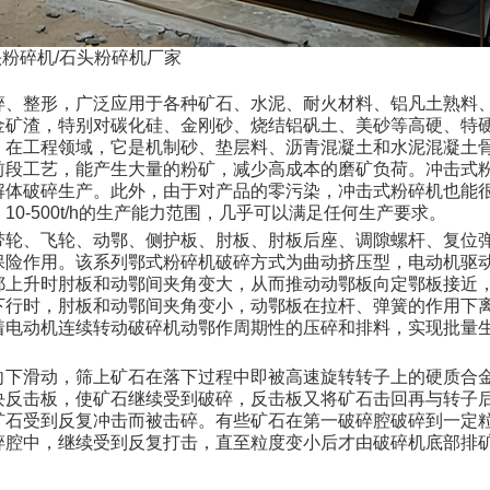
粉碎机/石头粉碎机厂家
碎、整形，广泛应用于各种矿石、水泥、耐火材料、铝凡土熟料
金矿渣，特别对碳化硅、金刚砂、烧结铝矾土、美砂等高硬、特
。在工程领域，它是机制砂、垫层料、沥青混凝土和水泥混凝土
前段工艺，能产生大量的粉矿，减少高成本的磨矿负荷。冲击式
解体破碎生产。此外，由于对产品的零污染，冲击式粉碎机也能
0-500t/h的生产能力范围，几乎可以满足任何生产要求。
带轮、飞轮、动鄂、侧护板、肘板、肘板后座、调隙螺杆、复位
保险作用。该系列鄂式粉碎机破碎方式为曲动挤压型，电动机驱
鄂上升时肘板和动鄂间夹角变大，从而推动动鄂板向定鄂板接近
下行时，肘板和动鄂间夹角变小，动鄂板在拉杆、弹簧的作用下
着电动机连续转动破碎机动鄂作周期性的压碎和排料，实现批量
向下滑动，筛上矿石在落下过程中即被高速旋转转子上的硬质合
块反击板，使矿石继续受到破碎，反击板又将矿石击回再与转子
矿石受到反复冲击而被击碎。有些矿石在第一破碎腔破碎到一定
碎腔中，继续受到反复打击，直至粒度变小后才由破碎机底部排