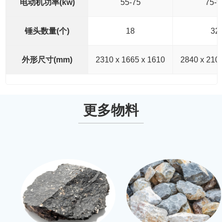
电动机功率(kw)
55-75
75-9
锤头数量(个)
18
32
外形尺寸(mm)
2310 x 1665 x 1610
2840 x 210
更多物料