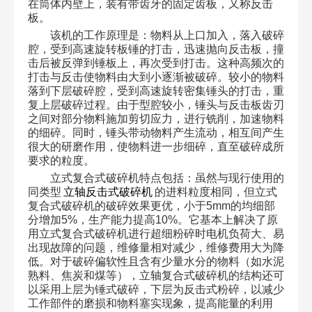
在筒体内壁上，装有带齿牙的固定齿板，又称反击
板。
该机的工作原理是：物料从上口加入，落入破碎
腔，受到高速旋转板锤的打击，迅速抛向反击板，撞
击后被反弹到锤板上，再次受到打击。这种高频次的
打击与反击使物料由大到小逐渐被破碎。较小的物料
落到下层破碎腔，受到高速旋转密集锤头的打击，重
复上层破碎过程。由于型腔较小，锤头与反击板齿刃
之间对部分物料施加剪切应力，进行铣削，加速物料
的细碎。同时，锤头带动物料产生流动，相互间产生
很大的研磨作用，使物料进一步细碎，直至破碎成所
要求的粒度。
立式复合式破碎机特点包括：虽然与现行使用的
同类型
立轴反击式破碎机
的进料粒度相同，但立式
复合式破碎机的破碎效果更优，小于5mm的均细部
分增加5%，生产能力提高10%。它基本上解决了原
用立式复合式破碎机进行超细粉碎时电机负荷大、易
出现故障的问题，维修量相对减少，维修费用大为降
低。对于破碎偏软性且含有少量水分的物料（如水泥
熟料、焦炭和煤等），立轴复合式破碎机的结构还可
以采用上层为锤式破碎，下层为反击式粉碎，以减少
工作部件的磨损和物料塞实现象，提高能量的利用