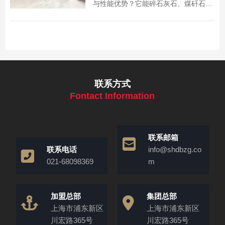
与性能优势？它能碎石灰石、煤矸石、
花岗岩等（粒度≤500mm），破碎比
大、成品粒型好、能耗低。还在问小型
石头破碎机多少钱一台？可咨询上海丁
博重工，获取定制方案与精准报价，省
心选设备。
联系方式
Fontact Information
联系邮箱
联系电话
info@shdbzg.co
021-68098369
m
加盟总部
集团总部
上海市浦东新区
上海市浦东新区
川宏路365号
川宏路365号