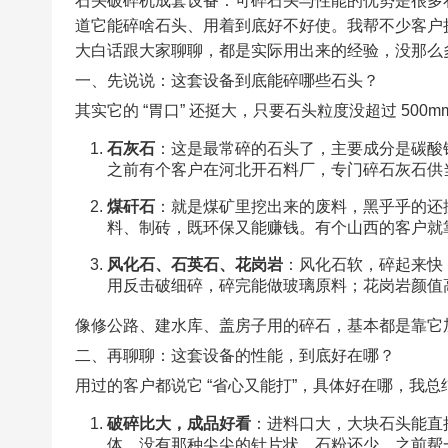
石头破碎机成套设备：可碎石头与性能的优势是很多石
道它能碎啥石头、用着到底好不好使。我帮不少客户
大白话跟大家聊聊，都是实际用出来的经验，没那么多
一、先说说：这套设备到底能碎哪些石头？​
其实它的 “胃口” 还挺大，只要石头粒度没超过 500
石灰石
：这是最常碎的石头了，主要成分是碳酸
之前有个客户在河北开石料厂，专门碎石灰石供当
煤矸石
：就是煤矿里挖出来的废料，黑乎乎的还
料、制砖，既环保又能赚钱。有个山西的客户就
风化石、石英石、花岗岩
：风化石软，碎起来快
用反击破细碎，碎完能做玻璃原料；花岗岩颜值
像修公路、建水库、盖房子用的碎石，基本都是靠它
二、再聊聊：这套设备的性能，到底好在哪？​
用过的客户都说它 “省心又能打”，具体好在哪，我总
破碎比大，成品好看
：进料口大，大块石头能直
体，没有那种尖尖的针片状，石粉还少。之前帮一