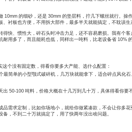
 10mm 的细砂，还是 30mm 的垫层料，拧几下螺丝就行。操
板、衬板也方便，不用拆大部件，最多半天就能搞定，不耽误生产
转得快、惯性大，碎石头时冲击力足，还不容易磨损。我有个客
耐用多了，而且能耗也低，同样出一吨料，比老设备省 10% 
其实这个没有固定数，得看你要多大产能、选什么配置：​
料，买个最简单的小型颚式破碎机，几万块就能拿下，适合碎点风化石
 50-100 吨料，价格大概在十几万到几十万，具体得看你要
成品需求定制，比如你场地小，就给你做紧凑款，不会让你多花
设备，不到二十万就搞定了，用了快两年没出啥问题。​