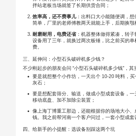
拌站老板当场就签了长期供货合同；​
效率高，还不费事儿
：出料口大小能随便调，想做
简单，厂里的老师傅教两天就能上手，后期换颚
耐磨耐用，电费还省
：机器整体做得紧凑，转子
设备用了三年，就换过两次板锤，比之前买的单机
费。​
三、延伸问：小型石头破碎机多少钱？​
不少刚起步的朋友会问 “小型石头破碎机多少钱”，
要是就想整个小作坊，一天出个 10-20 吨
灰石；​
要是想配套筛分、输送，做成小型成套设备，一天出
移动底盘、加不加除尘装置；​
像上海丁博重工那边，还能根据你的场地大小、
钱。我之前帮河南一个客户问过，一套小型成套
四、给新手的小提醒：选设备别踩这两个坑​