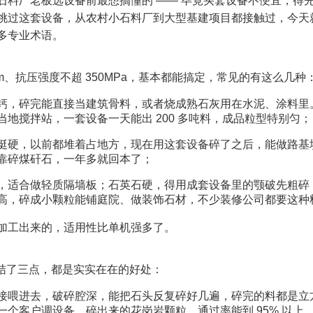
料厂老板选设备前最想搞懂的 —— 毕竟买套设备不便宜，得
挑过这套设备，从农村小石料厂到大型基建项目都接触过，今天
专业术语。​
mm、抗压强度不超 350MPa，基本都能搞定，常见的有这么几种：
钙，碎完能直接当建筑骨料，或者烧成熟石灰用在水泥、涂料里
地搅拌站，一套设备一天能出 200 多吨料，成品粒型特别匀；​
挺硬，以前都堆着占地方，现在用这套设备碎了之后，能做路基
靠碎煤矸石，一年多就回本了；​
，适合做轻质隔墙板；石英石硬，得用成套设备里的颚破先粗碎
高，碎成小颗粒能铺庭院、做装饰石材，不少装修公司都要这种料
加工出来的，适用性比单机强多了。​
结了三点，都是实实在在的好处：​
接喂进去，破碎腔深，能把石头反复碎好几遍，碎完的料都是立
个客户调设备，碎出来的花岗岩颗粒，通过率能到 95% 以上