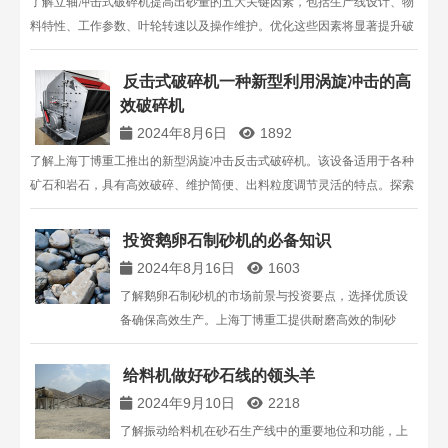
了解立轴冲击式破碎机提高出砂量的五大关键因素，包括生产线设计、物
料特性、工作参数、叶轮转速以及操作维护。优化这些因素将显著提升破
碎机的生产能力和效率。更多详情，请联系上海丁博重工，电话：
13816711123。
反击式破碎机一种新型利用涡旋冲击的高
效破碎机
2024年8月6日
1892
了解上海丁博重工推出的新型涡旋冲击反击式破碎机。该设备适用于各种
矿石和岩石，具有高效破碎、维护简便、出料粒度调节灵活的特点。探索
其在矿山、石灰石、混凝土等领域的应用优势。
投资鹅卵石制砂机的必备知识
2024年8月16日
1603
了解鹅卵石制砂机的市场前景与投资要点，选择优质设
备确保高效生产。上海丁博重工提供耐磨高效的制砂
机，助力砂石骨料生产。
给料机做好砂石线的领头羊
2024年9月10日
2218
了解振动给料机在砂石生产线中的重要地位和功能，上