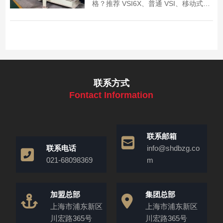
格？推荐 VSI6X、普通 VSI、移动式等
高产量机型，产能覆盖 50-583 吨 /
时。还想知道制砂机 3000 吨一套多少
钱？固定式全套约几百万到上千万，上
海丁博重工直销无加价，可定制方案并
提供试机服务。
联系方式
Fontact Information
联系邮箱
联系电话
info@shdbzg.co
021-68098369
m
加盟总部
集团总部
上海市浦东新区
上海市浦东新区
川宏路365号
川宏路365号