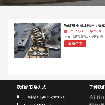
颚破轴承损坏处理：颚
2025年9月15日
2270
本文围绕颚破轴承损坏处理
查看全文
我们的联络方式
了解我
上海市浦东新区川宏路365号
关于我们