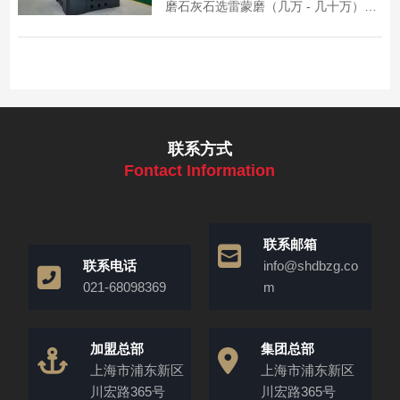
磨石灰石选雷蒙磨（几万 - 几十万），
磨超细粉选超细磨（几十万 - 上百
万），具体看产能与细度。磨粉机厂家
工业磨粉机选上海丁博重工，按需推荐
机型，直销无加价，售后 24 小时上
门。
联系方式
Fontact Information
联系邮箱
联系电话
info@shdbzg.co
021-68098369
m
加盟总部
集团总部
上海市浦东新区
上海市浦东新区
川宏路365号
川宏路365号