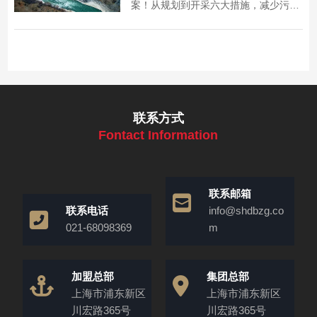
案！从规划到开采六大措施，减少污
染、修复生态，点击了解详情，[中国砂
石协会官网] 更多案例同步呈现！
联系方式
Fontact Information
联系邮箱
联系电话
info@shdbzg.co
021-68098369
m
加盟总部
集团总部
上海市浦东新区
上海市浦东新区
川宏路365号
川宏路365号