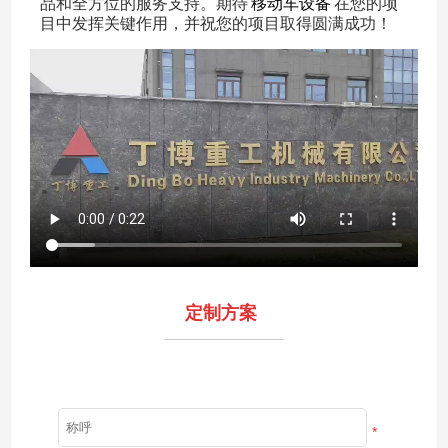
品和全方位的服务支持。期待
移动车设备
在您的项
目中发挥关键作用，并祝您的项目取得圆满成功！
定制方案
*