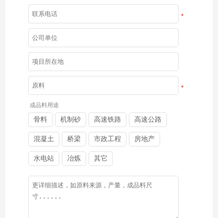
*
*
成品料用途
骨料
机制砂
高速铁路
高速公路
混凝土
桥梁
市政工程
房地产
水电站
冶炼
其它