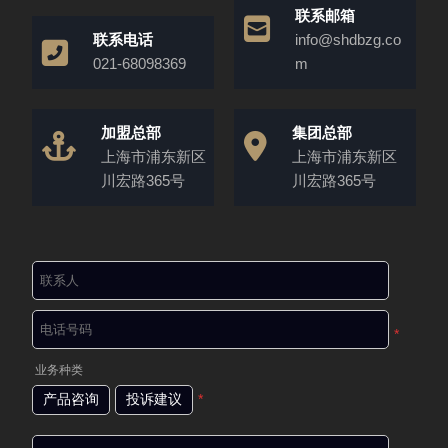
联系邮箱
联系电话
info@shdbzg.co
021-68098369
m
加盟总部
集团总部
上海市浦东新区
上海市浦东新区
川宏路365号
川宏路365号
*
业务种类
产品咨询
投诉建议
*