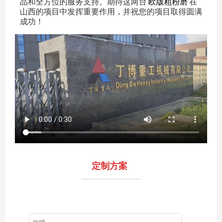
品和全方位的服务支持。期待这两台
欧版粗粉磨
在
山西的项目中发挥重要作用，并祝您的项目取得圆满
成功！
定制方案