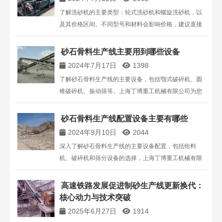
了解洗砂机的主要类型：轮式洗砂机和螺旋洗砂机，以
及其价格区间。不同型号和材料会影响价格，建议直接
联系厂家获取详细报价和采购建议。
砂石骨料生产线主要用到哪些设备
2024年7月17日
1398
了解砂石骨料生产线的主要设备，包括颚式破碎机、圆
锥破碎机、振动筛等。上海丁博重工机械有限公司为您
提供高质量的砂石骨料生产线设备及技术支持。
砂石骨料生产线配置设备主要有哪些
2024年9月10日
2044
深入了解砂石骨料生产线的主要设备配置，包括给料
机、破碎机和筛分设备的选择，上海丁博重工机械有限
公司提供专业的设备配置建议。
高速铁路发展促进制砂生产线更新换代：
核心动力与技术突破
2025年6月27日
1914