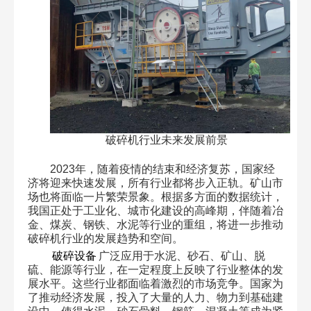
破碎机行业未来发展前景
2023年，随着疫情的结束和经济复苏，国家经
济将迎来快速发展，所有行业都将步入正轨。矿山市
场也将面临一片繁荣景象。根据多方面的数据统计，
我国正处于工业化、城市化建设的高峰期，伴随着冶
金、煤炭、钢铁、水泥等行业的重组，将进一步推动
破碎机行业的发展趋势和空间。
破碎设备
广泛应用于水泥、砂石、矿山、脱
硫、能源等行业，在一定程度上反映了行业整体的发
展水平。这些行业都面临着激烈的市场竞争。国家为
了推动经济发展，投入了大量的人力、物力到基础建