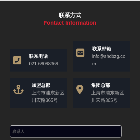
联系方式
Fontact Information
联系邮箱
联系电话
info@shdbzg.co
021-68098369
m
加盟总部
集团总部
上海市浦东新区
上海市浦东新区
川宏路365号
川宏路365号