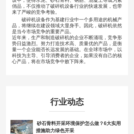
设中，使得水泥、砂石骨料、钢筋、混凝土等成为紧
俏品，不仅推动了破碎机设备行业的快速发展，也带
来了严峻的竞争考验。
破碎机设备作为基建行业中一个多用途的机械产
品，将继续在建设领域大显身手。因此，破碎机依然
是当今市场竞争的重要产品。
近年来，生产和制造破碎机的企业不断涌现，竞争形
势日益激烈。努力打造技术高、质量优的产品，是衡
量一个企业能否长远发展的基础。在全球市场中，以
科技为主导、引导消费者的企业，如果没有自己的核
心产品，将在市场竞争中败下阵来。
行业动态
砂石骨料开采环境保护怎么做？6大实用
措施助力绿色开采