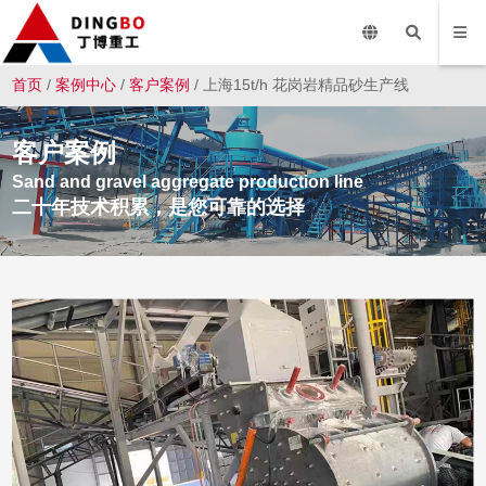
首页
/
案例中心
/
客户案例
/ 上海15t/h 花岗岩精品砂生产线
客户案例
Sand and gravel aggregate production line
二十年技术积累，是您可靠的选择