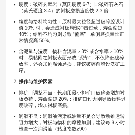
硬度：破碎玄武岩（莫氏硬度 6-7）比破碎石灰石
（莫氏硬度 3-4）的衬板磨损速度快 2-3 倍。​
粒度与给料均匀性：原料最大粒径超过破碎腔设计
值 10% 时，会造成衬板局部冲击过载，寿命缩短
40%；给料不均匀则导致 “偏磨”，单侧磨损量比正
常情况高 50%。​
含泥量与湿度：物料含泥量＞8% 或含水率＞10%
时，易粘附在衬板表面形成 “泥垫”，不仅降低破碎
效率，还会加剧腐蚀磨损，建议破碎前增设洗矿工
序。​
操作与维护因素
排矿口调整不当：长期用最小排矿口破碎会增加衬
板负荷，寿命缩短 20%；排矿口过大则导致物料过
度破碎，增加衬板磨损。​
润滑不良：润滑油污染或油量不足会导致动锥运转
阻力增大，衬板与物料的摩擦加剧，建议每 8 小时
检查一次润滑油（粘度指数≥90）。​