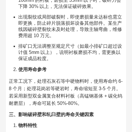
100mm 的衬板，磨损至 35mm 以下时，破碎力会
下降 30% 以上，无法保证破碎效果。​
出现裂纹或局部破裂时，即使磨损量未达标也需立
即更换，防止碎片脱落损坏设备其他部件。某生产
线因破碎壁裂纹未及时处理，导致主轴弯曲，维修
费用超 10 万元。​
排矿口无法调整至规定尺寸（如最小排矿口超过设
计值 5mm 以上），说明衬板磨损不均，需更换以
保证成品粒度。​
使用寿命参考
正常工况下，处理石灰石等中硬物料时，使用寿命约 6-
8 个月；处理花岗岩等硬岩时，寿命缩短至 3-5 个月。
若采用新型双金属复合材料衬板（高锰钢基体 + 碳化钨
耐磨层），寿命可延长 50%-80%。​
三、影响破碎壁和轧臼壁的寿命关键因素​
物料特性