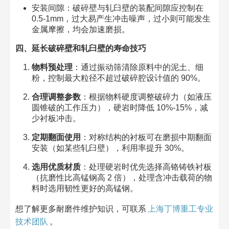
安装间隙：破碎壁与轧臼壁的装配间隙应控制在
0.5-1mm，过大易产生冲击噪声，过小则可能发生
金属摩擦，均会加速磨损。​
四、延长破碎壁和轧臼壁的寿命技巧​
物料预处理
：通过振动筛清除原料中的泥土、细
粉，控制最大粒径不超过破碎腔设计值的 90%。​
合理调整参数
：根据物料硬度调整破碎力（如液压
圆锥破的工作压力），硬岩时降低 10%-15%，减
少衬板冲击。​
定期翻面使用
：对称结构的衬板可在磨损中期翻面
安装（如某些轧臼壁），利用率提升 30%。​
选用优质材质
：处理硬岩时优先选择高铬铸铁衬板
（抗磨性比高锰钢高 2 倍），处理含冲击载荷的物
料时选用韧性更好的高锰钢。​
想了解更多耐磨件维护知识，可联系
上海丁博重工专业
技术团队
。