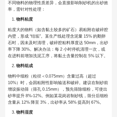
不同物料的物理性质差异，会直接影响制砂机的出砂效
率，需针对性处理：​
物料粘度
粘度大的物料（如含黏土较多的矿石）易粘附在破碎腔
内壁，形成 “结垢”。某生产线处理含泥量 15% 的鹅卵
石时，因未及时清理，破碎腔粘料厚度达 50mm，出砂
率下降 30%。解决办法：每 2 小时停机清理一次，或
在进料前增加洗泥工序，将黏土含量控制在 5% 以下。​
物料组成
物料中细粉（粒径＜0.075mm）含量过高（超过
10%）时，会因粘附性影响输送和破碎。建议在制砂前
增设振动筛（筛孔 0.15mm），预先筛除细粉，可使出
砂率提升 8%-12%。例如某花岗岩制砂线，筛分后细粉
含量从 12% 降至 3%，出砂率从 58% 提高到 67%。​
物料湿度