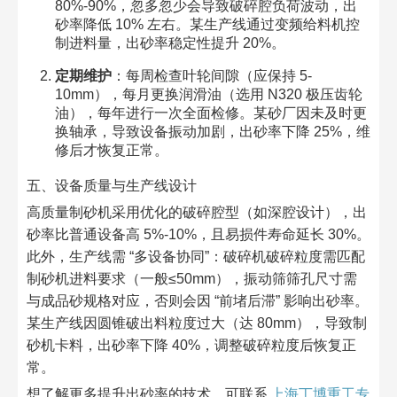
80%-90%，忽多忽少会导致破碎腔负荷波动，出
砂率降低 10% 左右。某生产线通过变频给料机控
制进料量，出砂率稳定性提升 20%。​
定期维护
：每周检查叶轮间隙（应保持 5-
10mm），每月更换润滑油（选用 N320 极压齿轮
油），每年进行一次全面检修。某砂厂因未及时更
换轴承，导致设备振动加剧，出砂率下降 25%，维
修后才恢复正常。​
五、设备质量与生产线设计​
高质量制砂机采用优化的破碎腔型（如深腔设计），出
砂率比普通设备高 5%-10%，且易损件寿命延长 30%。
此外，生产线需 “多设备协同”：破碎机破碎粒度需匹配
制砂机进料要求（一般≤50mm），振动筛筛孔尺寸需
与成品砂规格对应，否则会因 “前堵后滞” 影响出砂率。
某生产线因圆锥破出料粒度过大（达 80mm），导致制
砂机卡料，出砂率下降 40%，调整破碎粒度后恢复正
常。​
想了解更多提升出砂率的技术，可联系
上海丁博重工专