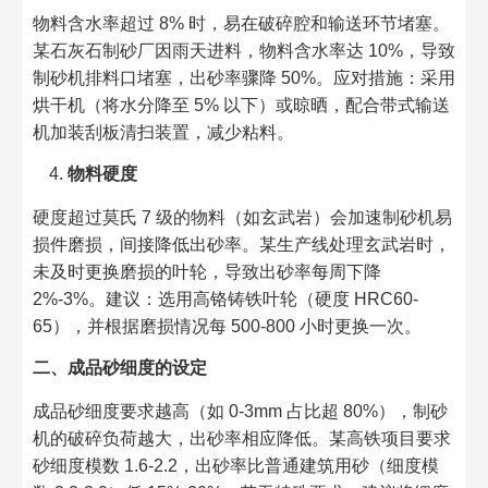
物料含水率超过 8% 时，易在破碎腔和输送环节堵塞。
某石灰石制砂厂因雨天进料，物料含水率达 10%，导致
制砂机排料口堵塞，出砂率骤降 50%。应对措施：采用
烘干机（将水分降至 5% 以下）或晾晒，配合带式输送
机加装刮板清扫装置，减少粘料。​
物料硬度
硬度超过莫氏 7 级的物料（如玄武岩）会加速制砂机易
损件磨损，间接降低出砂率。某生产线处理玄武岩时，
未及时更换磨损的叶轮，导致出砂率每周下降
2%-3%。建议：选用高铬铸铁叶轮（硬度 HRC60-
65），并根据磨损情况每 500-800 小时更换一次。​
二、成品砂细度的设定​
成品砂细度要求越高（如 0-3mm 占比超 80%），制砂
机的破碎负荷越大，出砂率相应降低。某高铁项目要求
砂细度模数 1.6-2.2，出砂率比普通建筑用砂（细度模