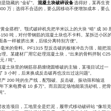
隐藏的 “金矿”。
混凝土块破碎设备
选得好，某再生资
300 万；选得不合适的，要么因移动不便增加成本，要么
黄金搭档”。颚式破碎机先把半米以上的大块 “啃” 成 30 
100-150 吨，对付带钢筋的混凝土块也不卡料。某拆迁小区
面条一样被挤出来，后续分离特别方便”。​
20 毫米的骨料。PF1315 型反击破的板锤冲击力强，能把混
理。某建材厂用它处理混凝土块，“出来的骨料拌制 C25
/ 吨”。​
混凝土块里的钢筋容易缠绕圆锥破的主轴，某项目试过一
 3 小时，后来换成反击破再也没出过这问题”。​
时产 200 吨的生产线，配颚破、反击破、振动筛和输送
，一年下来电费省 10 多万”。而且固定场地能装洗砂机，把骨
”。​
改造项目，工地里全是烂泥，履带式移动破碎站 “像坦