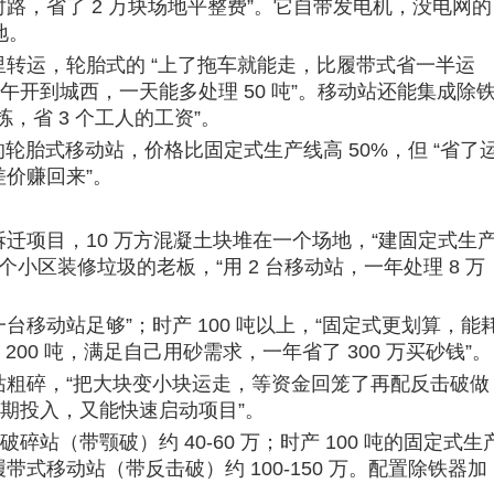
路，省了 2 万块场地平整费”。它自带发电机，没电网的
。​
转运，轮胎式的 “上了拖车就能走，比履带式省一半运
午开到城西，一天能多处理 50 吨”。移动站还能集成除
省 3 个工人的工资”。​
的轮胎式移动站，价格比固定式生产线高 50%，但 “省了
价赚回来”。​
迁项目，10 万方混凝土块堆在一个场地，“建固定式生
个小区装修垃圾的老板，“用 2 台移动站，一年处理 8 万
一台移动站足够”；时产 100 吨以上，“固定式更划算，能
00 吨，满足自己用砂需求，一年省了 300 万买砂钱”。​
站粗碎，“把大块变小块运走，等资金回笼了再配反击破做
期投入，又能快速启动项目”。​
碎站（带颚破）约 40-60 万；时产 100 吨的固定式生
万；履带式移动站（带反击破）约 100-150 万。配置除铁器加