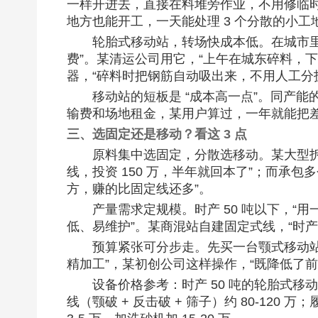
一样开进去，直接在料堆旁作业，不用修临时
地方也能开工，一天能处理 3 个分散的小工地
轮胎式移动站，转场快成本低。在城市里
费”。某清运公司用它，“上午在城东碎料，下
器，“碎料时把钢筋自动吸出来，不用人工分拣，
移动站的短板是 “成本高一点”。同产能
输费和场地租金，某用户算过，一年就能把差
三、选固定还是移动？看这 3 点​
原料集中选固定，分散选移动。某大型拆
线，投资 150 万，半年就回本了”；而承包多
方，赚的比固定线还多”。​
产量需求定规模。时产 50 吨以下，“用
低、易维护”。某商混站自建固定式线，“时产 2
预算紧张可分步走。先买一台颚式移动
精加工”，某初创公司这样操作，“既降低了前
设备价格参考：时产 50 吨的轮胎式移动破
线（颚破 + 反击破 + 筛子）约 80-120 