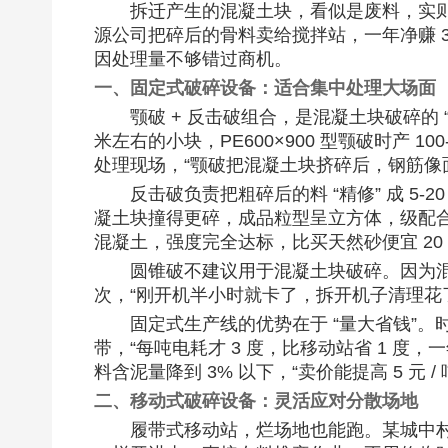
拆迁产生的混凝土块，看似是废料，实则是
源公司把碎后的骨料卖给搅拌站，一年净赚 
因处理量不够错过商机。​
一、固定式破碎设备：适合集中处理大场面​
颚破 + 反击破组合，是混凝土块破碎的 “
米左右的小块，PE600×900 型颚破时产 
处理现场，“颚破把混凝土块挤碎后，钢筋像
反击破负责把粗碎后的料 “精修” 成 5-
凝土块撞得更碎，成品粒型呈立方体，级配合
混凝土，强度完全达标，比买天然砂便宜 20 元 
圆锥破不建议用于混凝土块破碎。因为
次，“刚开机半小时就卡了，拆开机子清理花了
固定式生产线的优势在于 “量大省钱”。
带，“每吨电耗才 3 度，比移动站省 1 度
料含泥量降到 3% 以下，“卖价能提高 5 元 / 吨
二、移动式破碎设备：灵活应对分散场地​
履带式移动站，烂场地也能跑。某城中村