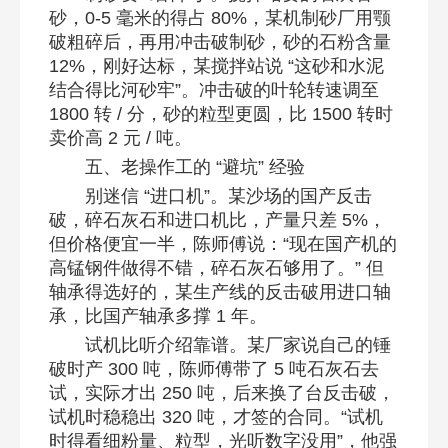
砂，0-5 毫米的得占 80%，某机制砂厂用颚
破粗碎后，再用冲击破制砂，砂的石粉含量
12%，刚好达标，某搅拌站说 “这砂和水泥
结合得比河砂牢”。冲击破的叶轮转速调至
1800 转 / 分，砂的粒型更圆，比 1500 转时
卖价高 2 元 / 吨。​
五、老操作工的 “避坑” 经验​
别迷信 “进口机”。某沙场的国产反击
破，碎石灰石和进口机比，产量只差 5%，
但价格便宜一半，陈师傅说：“现在国产机的
高锰钢件做得不错，碎石灰石够用了。” 但
轴承得选好的，某生产线的反击破用进口轴
承，比国产轴承多撑 1 年。​
试机比听介绍靠谱。某厂家说自己的锤
破时产 300 吨，陈师傅带了 5 吨石灰石去
试，实际才出 250 吨，后来换了台反击破，
试机时稳稳出 320 吨，才签的合同。“试机
时得看细粉量、粒型，光听数字没用”，他强