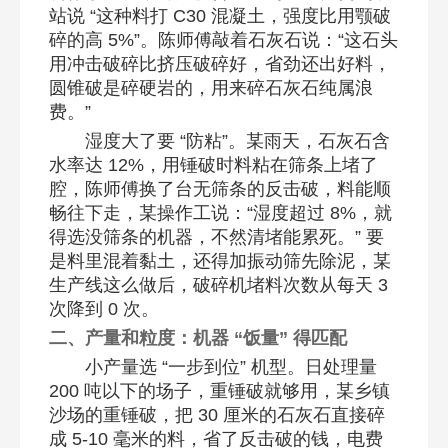
站说 “这种料打 C30 混凝土，强度比用颚破
碎的高 5%”。陈师傅敲着石灰石说：“这石头
用冲击破碎比挤压破碎好，省劲还出好料，
圆锥破是碎硬岩的，用来碎石灰石纯属浪
费。”​
湿度大了要 “防粘”。某雨天，石灰石含
水率达 12%，用锤破时料粘在筛条上堵了
腔，陈师傅换了台无筛条的反击破，料能顺
畅往下走，某操作工说：“湿度超过 8%，就
得选没筛条的机器，不然清堵能累死。” 要
是料里混着黏土，还得加振动筛先除泥，某
生产线这么做后，破碎机堵料次数从每天 3
次降到 0 次。​
二、产量和粒度：机器 “饭量” 得匹配​
小产量选 “一步到位” 机型。日处理量
200 吨以下的场子，重锤破就够用，某乡镇
沙场的重锤破，把 30 厘米的石灰石直接碎
成 5-10 毫米的料，省了反击破的钱，电费