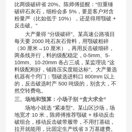
比两级破碎省 20%。陈师傅提醒：“但重锤
破碎石灰石，细粉会多 5%，要是客户对含
粉量严（比如低于 10%），还是得用颚破 +
反击破。”​
大产量得 “分级破碎”。某高速公路项目
每天要 2000 吨石灰石骨料，用颚破粗碎
（30 厘米→10 厘米），再用反击破细碎，
两条线并行，料的级配稳定，0-5mm、5-
10mm、10-20mm 各占三成，某监理说 “这
料级配刚好，铺路压实度能达标”。大产量选
机器有个窍门：颚破选进料口 800mm 以上
的，反击破选时产 500 吨级的，别贪大，不
然空转费电。​
三、场地和预算：小场子别 “贪大求全”​
场地小就选 “紧凑型”。某山区沙场，场
地宽才 10 米，陈师傅推荐颚破 + 移动反击
破组合，移动反击破带履带，不用打基础，
拉开就能用，比固定生产线省 3 万基建费。