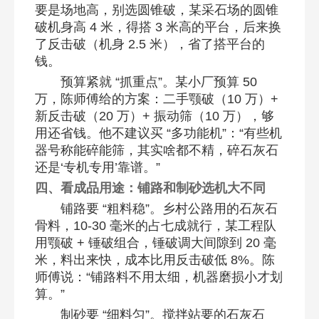
要是场地高，别选圆锥破，某采石场的圆锥
破机身高 4 米，得搭 3 米高的平台，后来换
了反击破（机身 2.5 米），省了搭平台的
钱。​
预算紧就 “抓重点”。某小厂预算 50
万，陈师傅给的方案：二手颚破（10 万）+
新反击破（20 万）+ 振动筛（10 万），够
用还省钱。他不建议买 “多功能机”：“有些机
器号称能碎能筛，其实啥都不精，碎石灰石
还是‘专机专用’靠谱。”​
四、看成品用途：铺路和制砂选机大不同​
铺路要 “粗料稳”。乡村公路用的石灰石
骨料，10-30 毫米的占七成就行，某工程队
用颚破 + 锤破组合，锤破调大间隙到 20 毫
米，料出来快，成本比用反击破低 8%。陈
师傅说：“铺路料不用太细，机器磨损小才划
算。”​
制砂要 “细料匀”。搅拌站要的石灰石