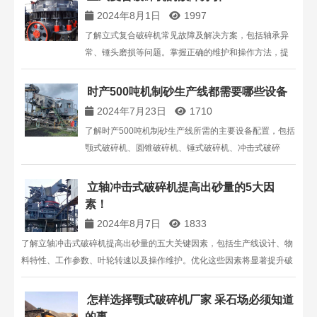
2024年8月1日
1997
了解立式复合破碎机常见故障及解决方案，包括轴承异
常、锤头磨损等问题。掌握正确的维护和操作方法，提
高设备性能与使用寿命。
时产500吨机制砂生产线都需要哪些设备
2024年7月23日
1710
了解时产500吨机制砂生产线所需的主要设备配置，包括
颚式破碎机、圆锥破碎机、锤式破碎机、冲击式破碎
机、振动筛等。获取详细设备功能介绍和价格范围，助
力您的砂石生产线建设。
立轴冲击式破碎机提高出砂量的5大因
素！
2024年8月7日
1833
了解立轴冲击式破碎机提高出砂量的五大关键因素，包括生产线设计、物
料特性、工作参数、叶轮转速以及操作维护。优化这些因素将显著提升破
碎机的生产能力和效率。更多详情，请联系上海丁博重工，电话：
13816711123。
怎样选择颚式破碎机厂家 采石场必须知道
的事