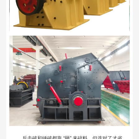
反击破和锤破都靠 “砸” 来碎料，但选对了才省