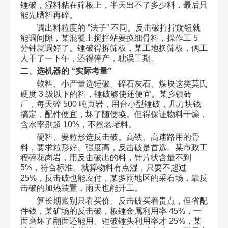
锤破，湿料粘在筛板上，半天出不了多少料，最后只
能先晒料再碎。​
调出料粒度的 “法子” 不同。反击破拧拧旋钮就
能调间隙，某混凝土搅拌站要换细骨料，操作工 5
分钟就调好了。锤破得拆筛板，某工地换筛板，俩工
人干了一下午，还得停产，耽误工期。​
二、选机器的 “实际考量”​
软料、小产量选锤破。碎石灰石、煤块这类莫氏
硬度 3 级以下的料，锤破够使还便宜。某乡镇砖
厂，每天碎 500 吨页岩，用台小型锤破，几万块钱
搞定，配件便宜，坏了随便换。但得保证物料干燥，
含水率别超 10%，不然老堵料。​
硬料、要粒形选反击破。高铁、高速路用的骨
料，要求粒形好、强度高，反击破是首选。某市政工
程碎花岗岩，用反击破出的料，针片状含量不到
5%，符合标准。就算物料有点湿，只要不超过
25%，反击破也能应付，某多雨地区的采石场，靠反
击破的加热装置，雨天也能开工。​
算长期账别只看买价。反击破买着贵点，但省配
件钱，某矿场的反击破，板锤金属利用率 45%，一
面磨坏了翻面还能用。锤破锤头利用率才 25%，某