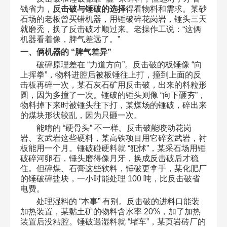
钱省力，
反击破与锤破的选择
得看物料和需求。某砂
石场的老板曾买错机器，用锤破碎花岗岩，锤头三天
就磨秃，换了反击破才顺过来。老操作工说：“这俩
机器看着像，脾气差远了。”​
一、俩机器的 “脾气差异”​
破碎原理差在 “力道方向”。反击破的板锤像 “向
上挥拳”，物料进腔后被板锤往上打，撞到上面的反
击板再碎一次，某石灰石矿用反击破，出来的料粒形
圆，因为多撞了一次。锤破的锤头则像 “向下砸夯”，
物料掉下来时被锤头往下打，某煤场的锤破，碎出来
的煤块形状较乱，因为只砸一次。​
能啃的 “硬骨头” 不一样。反击破能咬动花岗
岩、玄武岩这些硬料，某高铁项目用它碎玄武岩，衬
板能用一个月。锤破碰硬料就 “犯怵”，某采石场用锤
破碎河卵石，锤头磨得像月牙，换成反击破后才稳
住。但碎煤、石膏这些软料，锤破更拿手，某化肥厂
的锤破碎盐块，一小时能处理 100 吨，比反击破省
电费。​
处理湿料的 “本事” 有别。反击破的进料口能装
加热装置，某黏土矿的物料含水率 20%，加了加热
装置后没粘腔。锤破遇湿料就 “堵车”，某页岩砖厂的