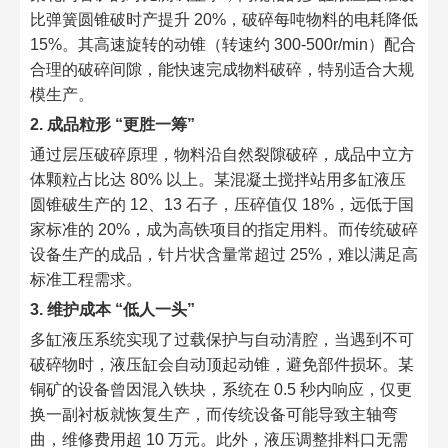
比弹簧圆锥破时产提升 20%，破碎每吨物料的电耗降低
15%。其高速旋转的动锥（转速约 300-500r/min）配合
合理的破碎间隙，能快速完成物料破碎，特别适合大规
模生产。​
2. 成品粒形 “更胜一筹”​
通过层压破碎原理，物料沿自然裂隙破碎，成品中立方
体颗粒占比达 80% 以上。某混凝土搅拌站用多缸液压
圆锥破生产的 12、13 石子，压碎值仅 18%，远低于国
家标准的 20%，成为高铁项目的指定用料。而传统破碎
设备生产的成品，针片状含量常超过 25%，难以满足高
标准工程需求。​
3. 维护成本 “低人一头”​
多缸液压系统实现了过载保护与自动清腔，当遇到不可
破碎物时，液压缸会自动顶起动锥，避免部件损坏。某
铜矿的设备曾因混入铁块，系统在 0.5 秒内响应，仅更
换一副衬板就恢复生产，而传统设备可能导致主轴弯
曲，维修费用超 10 万元。此外，液压调整排料口无需