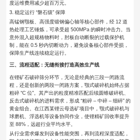
度运维费用减少超百万元。
3. 稳定运行 “磐石级” 保障
高锰钢颚板、高强度锻钢偏心轴等核心部件，经 12 道
热处理工艺锤炼，可承受超 500MPa 的瞬时冲击力。当
意外混入超规格物料时，肘板自动断裂的过载保护机
制，能在 0.5 秒内切断动力，避免设备核心部件受损，
保障生产线连续稳定运行。
三、流程适配：无缝衔接打造高效生产线
在锂矿石破碎筛分环节，无论是经典的三段一闭路流
程，还是创新的两段一闭路方案，颚式破碎机始终占据
粗碎 “C 位”。其产出的粒度精准匹配后续圆锥破碎机、
反击式破碎机的进料需求，形成 “粗碎 – 中碎 – 细碎” 的
黄金组合。在江西某锂云母选矿项目中，颚式破碎机与
球磨机、浮选机等设备协同作业，使锂精矿回收率提升
至 88%，远超行业平均水平。
从行业需求爆发到设备性能突围，再到流程深度适配，