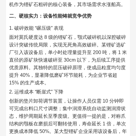
机作为锂矿石粗碎的核心装备，其市场需求水涨船高。
二、硬核实力：设备性能铸就竞争优势
1. 破碎效能 “碾压级” 表现
面对莫氏硬度达 8 级的锂矿石，颚式破碎机以深腔破碎
设计突破传统局限，实现无死角高效破碎。某锂矿选矿
厂引入该设备后，单小时处理量提升至 200 吨，将 1 米
直径的原矿块快速破碎至 30cm 以下，为后续工序提供
优质原料。其独特的层压破碎原理，使成品粒度均匀度
提升 40%，显著降低磨矿环节能耗，为企业节省超
15% 的生产成本。
2. 运维成本 “断崖式” 下降
创新的垫片卸荷调节装置，让操作人员仅需 10 分钟即
可完成出料口尺寸调整；集中润滑系统自动监测润滑状
态，维护周期延长至季度级。更值得一提的是，对称爪
结构的颚板在磨损后可翻转使用，寿命延长 1 倍，单次
更换成本降低 50%。某大型锂矿企业采用该设备后，年