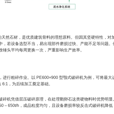
磨性的天然石材，是优质建筑骨料的理想原料。但因其坚硬特性，对
中，若设备选型不当，易出现部件磨损过快、产能不足等问题。
致锤头平均每周更换一次，严重影响生产效率。​
行粗碎作业。以 PE600×900 型颚式破碎机为例，可将最大
达 6:1，为后续加工奠定基础。​
破碎机凭借层压破碎原理，在处理鹅卵石这类硬物料时优势明显
50 – 650t/h，成品粒度均匀，且设备磨损率较反击式破碎机降低