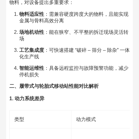
物料，对设备提出多重要求：​
物料适应性
：需兼容硬度跨度大的物料，且能实现
金属与骨料高效分离​
场地机动性
：能在狭窄、不平整的拆迁现场灵活转
场​
工艺集成度
：可快速搭建 “破碎 – 筛分 – 除杂” 一体
化生产线​
智能运维性
：具备远程监控与故障预警功能，减少
停机损失​
二、履带式与轮胎式移动站性能对比解析​
1. 动力系统差异​
类型​
动力模式​