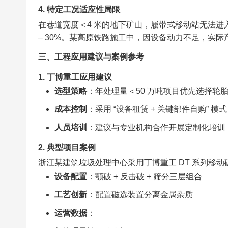
4. 特定工况适应性局限​
在巷道宽度＜4 米的地下矿山，履带式移动站无法进入作
– 30%。某高原铁路施工中，因设备动力不足，实际产
三、工程应用建议与案例参考​
1. 丁博重工应用建议​
选型策略
：年处理量＜50 万吨项目优先选择轮胎
成本控制
：采用 “设备租赁 + 关键部件自购” 模式
人员培训
：建议与专业机构合作开展定制化培训
2. 典型项目案例​
浙江某建筑垃圾处理中心采用丁博重工 DT 系列移动
设备配置
：颚破 + 反击破 + 筛分三层组合​
工艺创新
：配置磁选装置分离金属杂质​
运营数据
：​