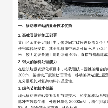
一、移动破碎站的显著技术优势​
1. 高效灵活的施工部署​
某山区金矿开采项目中，传统固定破碎设备需 3 个月
便完成转场安装。其全地形履带底盘可适应坡度≤35°
米，较固定设备施工周期缩短 40%，直接节省基建成本超
2. 强大的物料处理能力​
在建筑垃圾资源化项目中，搭载颚破 – 圆锥破组合的移动
200t/h。某钢铁厂废渣处理现场，移动破碎站通过
充分展现其对复杂物料的适应性。​
3. 绿色节能技术创新​
现代移动破碎站普遍采用节能技术，如变频驱动系统使能
脉冲布袋除尘器，处理风量达 30000m³/h，粉尘排放浓
82dB，完全符合城市施工环保标准。​