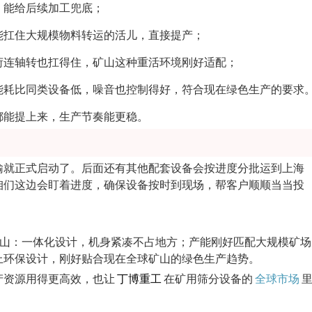
，能给后续加工兜底；
能扛住大规模物料转运的活儿，直接提产；
荷连轴转也扛得住，矿山这种重活环境刚好适配；
能耗比同类设备低，噪音也控制得好，符合现在绿色生产的要求
都能提上来，生产节奏能更稳。
输就正式启动了。后面还有其他配套设备会按进度分批运到上海
咱们这边会盯着进度，确保设备按时到现场，帮客户顺顺当当投
大型矿山：一体化设计，机身紧凑不占地方；产能刚好匹配大规模矿场
上环保设计，刚好贴合现在全球矿山的绿色生产趋势。
产资源用得更高效，也让
丁博重工
在矿用筛分设备的
全球市场