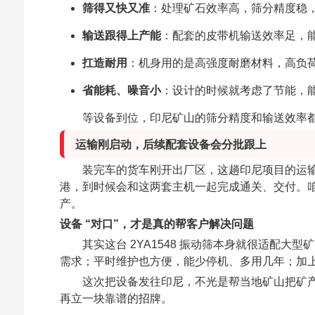
筛得又快又准
：处理矿石效率高，筛分精度稳
输送跟得上产能
：配套的皮带机输送效率足，
扛造耐用
：机身用的是高强度耐磨材料，高负
省能耗、噪音小
：设计的时候就考虑了节能，
等设备到位，印尼矿山的筛分精度和输送效率
运输刚启动，后续配套设备会分批跟上
装完车的货车刚开出厂区，这趟印尼项目的运
港，到时候会和这两套主机一起完成通关、交付。
产。
设备 “对口”，才是真的帮客户解决问题
其实这台 2YA1548 振动筛本身就很适配
需求；平时维护也方便，能少停机、多用几年；加
这次把设备发往印尼，不光是帮当地矿山把矿
再立一块靠谱的招牌。