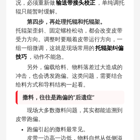
况，必须重新做
输送带接头校正
，单纯调托
辊只能暂时缓解。
第四步，再处理托辊和托辊架。
托辊架歪斜、固定螺栓松动，都会改变皮带
受力方向。调整时要顺着皮带运行方向，一
组一组微调，这就是现场常用的
托辊架纠偏
技巧
，动作不能急。
另外，偏载给料、物料落差过大造成的
冲击，也会诱发跑偏。这类问题，需要结合
给料方式和导料结构一起看。
撒料，往往是跑偏的“后遗症”
现场大多数撒料问题，其实都能追溯到
皮带跑偏。
跑偏引起的撒料最常见。
皮带一边高一边低，物料自然从低侧溢