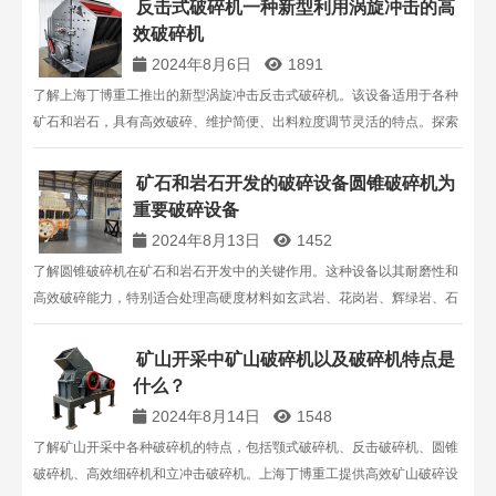
反击式破碎机一种新型利用涡旋冲击的高
效破碎机
2024年8月6日
1891
了解上海丁博重工推出的新型涡旋冲击反击式破碎机。该设备适用于各种
矿石和岩石，具有高效破碎、维护简便、出料粒度调节灵活的特点。探索
其在矿山、石灰石、混凝土等领域的应用优势。
矿石和岩石开发的破碎设备圆锥破碎机为
重要破碎设备
2024年8月13日
1452
了解圆锥破碎机在矿石和岩石开发中的关键作用。这种设备以其耐磨性和
高效破碎能力，特别适合处理高硬度材料如玄武岩、花岗岩、辉绿岩、石
灰石等。上海丁博重工机械有限公司提供优化设计的圆锥破碎机，满足各
种破碎需求。
矿山开采中矿山破碎机以及破碎机特点是
什么？
2024年8月14日
1548
了解矿山开采中各种破碎机的特点，包括颚式破碎机、反击破碎机、圆锥
破碎机、高效细碎机和立冲击破碎机。上海丁博重工提供高效矿山破碎设