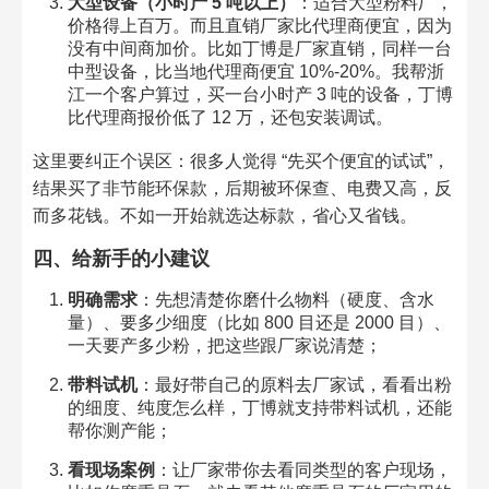
大型设备（小时产 5 吨以上）
：适合大型粉料厂，
价格得上百万。而且直销厂家比代理商便宜，因为
没有中间商加价。比如丁博是厂家直销，同样一台
中型设备，比当地代理商便宜 10%-20%。我帮浙
江一个客户算过，买一台小时产 3 吨的设备，丁博
比代理商报价低了 12 万，还包安装调试。
这里要纠正个误区：很多人觉得 “先买个便宜的试试”，
结果买了非节能环保款，后期被环保查、电费又高，反
而多花钱。不如一开始就选达标款，省心又省钱。
四、给新手的小建议
明确需求
：先想清楚你磨什么物料（硬度、含水
量）、要多少细度（比如 800 目还是 2000 目）、
一天要产多少粉，把这些跟厂家说清楚；
带料试机
：最好带自己的原料去厂家试，看看出粉
的细度、纯度怎么样，丁博就支持带料试机，还能
帮你测产能；
看现场案例
：让厂家带你去看同类型的客户现场，