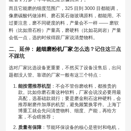
而且它能磨的细度范围广，325 目到 3000 目都能调，
像磨碳酸钙做涂料、磨石英石做玻璃原料，都能用。不
过要注意，磨不同硬度的料，产量会不一样 —— 磨软
料（比如滑石粉）产量高，磨硬料（比如花岗岩）产量
会低一点，选的时候得跟厂家说清楚物料。
二、延伸：
超细磨粉机厂家
怎么选？记住这三点
不踩坑
选对厂家比选设备更重要，不然买了设备没售后，出问
题都没人管。靠谱的厂家一般有这三个特点：
能按需推荐机型
：不会不管你磨啥料，都推贵的
款。比如你磨石膏这种软料，厂家会说没必要用最
高配，选基础款就行；要是磨金刚石这种硬料，会
推荐耐磨件加厚的机型，避免频繁换零件。上海丁
博重工就会先问清楚物料、细度、产能，再给方
案，不会瞎推荐；
质量有保障
：节能环保设备的核心是密封和电机，