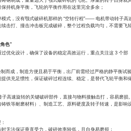
由铸钢制成，重量远大于颚式破碎机的飞轮。厚重的转子自身就
量保持机身平衡，飞轮的平衡作用在这里完全多余；
模式，没有颚式破碎机那样的 “空转行程”—— 电机带动转子高
连续击打、撞击冲击板完成破碎，整个过程负载均匀，不需要飞
角色”
过优化设计，确保了设备的稳定高效运行，重点关注这 3 个部
板叠制而成，制造方便且易于平衡，出厂前需经过严格的静平衡试
能提供充足惯性，保证破碎过程连续、稳定，是替代飞轮平衡和
：随转子高速旋转的关键破碎部件，直接与物料接触击打，容易磨损
铬铸铁等耐磨材料）、制造工艺、原料硬度及转子转速，是影响
型：
击时无法保证垂直受力，破碎效率较低，且自身易磨损；