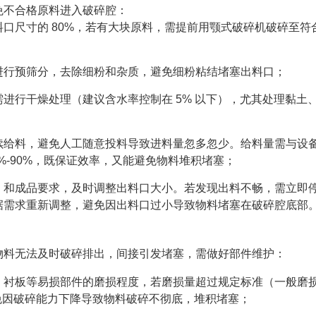
免不合格原料进入破碎腔：
口尺寸的 80%，若有大块原料，需提前用颚式破碎机破碎至符
进行预筛分，去除细粉和杂质，避免细粉粘结堵塞出料口；
进行干燥处理（建议含水率控制在 5% 以下），尤其处理黏土
续给料，避免人工随意投料导致进料量忽多忽少。给料量需与设
%-90%，既保证效率，又能避免物料堆积堵塞；
）和成品要求，及时调整出料口大小。若发现出料不畅，需立即
据需求重新调整，避免因出料口过小导致物料堵塞在破碎腔底部
物料无法及时破碎排出，间接引发堵塞，需做好部件维护：
、衬板等易损部件的磨损程度，若磨损量超过规定标准（一般磨
避免因破碎能力下降导致物料破碎不彻底，堆积堵塞；