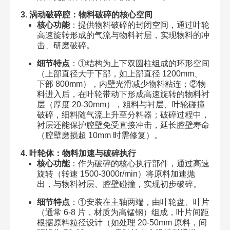
3. 涡动破碎腔：物料破碎的核心空间
核心功能
：提供物料破碎的封闭空间，通过叶轮
高速旋转形成的气流与物料衬层，实现物料的冲
击、研磨破碎。
细节特点
：①结构为上下双圆柱组成的环形空间
（上部直径大于下部，如上部直径 1200mm、
下部 800mm），内壁光滑减少物料粘连；②物
料进入后，在叶轮带动下形成高速旋转的物料衬
层（厚度 20-30mm），粗料与衬层、叶轮碰撞
破碎，细料随气流上升至分料器；破碎过程中，
衬层还能保护腔壁免受直接冲击，延长腔壁寿命
（腔壁磨损超 10mm 时需修复）。
4. 叶轮体：物料加速与破碎执行
核心功能
：作为破碎的核心执行部件，通过高速
旋转（转速 1500-3000r/min）将原料加速抛
出，与物料衬层、腔壁碰撞，实现初步破碎。
细节特点
：①安装在主轴两端，由叶轮盘、叶片
（通常 6-8 片，材质为高锰钢）组成，叶片间距
根据原料粒径设计（如处理 20-50mm 原料，间