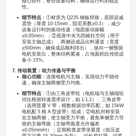
核心部件，整合设备结构，确保运行时的稳定
性。
细节特点
：①材质为 Q235 钢板焊接，底部设减
震垫（厚度 10-15mm，阻尼系数≥0.3），减少
设备运行时的振动传递（地面振动振幅
≤0.05mm）；②底座中央为四棱柱空间（用于
安装主轴总成），两侧设成品出料通道（宽度
≥500mm，确保成品顺利排出），纵向一侧预留
电机安装位，整体结构紧凑，占地面积比传统设
备小 15%。
7. 传动装置：动力传递与平衡
核心功能
：连接电机与主轴，实现动力平稳传
递，确保主轴两侧受力均衡。
细节特点
：①由三角皮带轮（电机端与主轴端轮
径比根据转速需求设计，如 1:1.2）、三角皮带
（选用普通 V 带，根数根据功率匹配，如 15kW
电机配 5 根 A 型皮带）组成；②电机对称安装
在主轴两侧，使主轴受力平衡，避免单侧受力导
致的主轴弯曲（主轴弯曲度允许偏差
≤0.05mm/m）；定期检查皮带张紧度（按压皮
带下沉量 15-20mm 为宜），过松易打滑，过紧