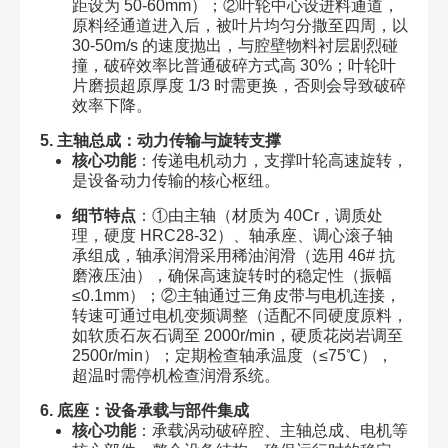
距设为 50-60mm）；②叶轮中心设进料通道，
原料经通道进入后，被叶片均匀分撒至四周，以
30-50m/s 的速度抛出，与腔壁物料衬层剧烈碰
撞，破碎效率比普通破碎方式高 30%；叶轮叶
片磨损超原厚度 1/3 时需更换，否则会导致破碎
效率下降。
5. 主轴总成：动力传输与旋转支撑
核心功能
：传递电机动力，支撑叶轮高速旋转，
是设备动力传输的核心枢纽。
细节特点
：①由主轴（材质为 40Cr，调质处
理，硬度 HRC28-32）、轴承座、调心滚子轴
承组成，轴承润滑采用稀油润滑（选用 46# 抗
磨液压油），确保高速旋转时的稳定性（振幅
≤0.1mm）；②主轴通过三角皮带与电机连接，
转速可通过电机变频调整（适配不同硬度原料，
如软质石灰石调至 2000r/min，硬质花岗岩调至
2500r/min）；定期检查轴承温度（≤75℃），
超温时需停机检查润滑系统。
6. 底座：设备承载与部件集成
核心功能
：承载涡动破碎腔、主轴总成、电机等