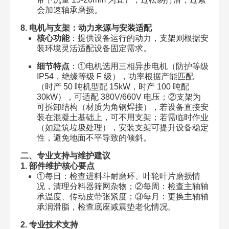
会加速轴承磨损。
8. 电机与支架：动力来源与安装适配
核心功能
：提供设备运行的动力，支架则根据安
装环境灵活适配设备固定需求。
细节特点
：①电机选用三相异步电机（防护等级
IP54，绝缘等级 F 级），功率根据产能匹配
（时产 50 吨机型配 15kW，时产 100 吨配
30kW），可适配 380V/660V 电压；②支架为
可拆卸结构（材质为角钢焊接），若设备直接安
装在混凝土基础上，可不用支架；若需临时作业
（如建筑垃圾处理），安装支架可提升设备稳定
性，避免地面不平导致的倾斜。
二、专业支持与维护建议
1. 部件维护核心要点
①每日：检查进料斗耐磨环、叶轮叶片磨损情
况，清理分料器筛网杂物；②每周：检查主轴轴
承温度、传动皮带张紧度；③每月：更换主轴轴
承润滑脂，检查底座减震垫老化情况。
2. 专业技术支持