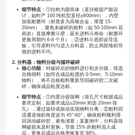
细节特点
：①结构为圆筒体（直径根据产能设
计，如时产 100 吨机型直径≥800mm），内壁
加装耐磨环（材质多为高铬合金，厚度 15-
20mm），避免未破碎的粗料（如 50-100mm 花
岗岩）直接摩擦斗壁，延长进料斗寿命（耐磨环
更换周期约 6-8 个月）；②进料斗底部设导流
板，引导原料均匀进入分料器，防止局部堆积导
致的进料不均。
2. 分料器：物料分级与循环破碎
核心功能
：对破碎后的物料进行初步分级，筛选
合格细料（如符合成品粒度的 0-5mm、5-10mm
物料），将不合格粗料重新导回破碎腔二次破
碎，确保成品粒度达标。
细节特点
：①内置分级筛网（筛孔尺寸根据成品
要求定制，如要求成品≤20mm 则选 20mm 筛
孔），通过旋转或振动实现物料分离；②粗料回
流通道倾斜角度设为 45°-60°，确保粗料顺利滑
回涡动破碎腔，避免堵塞；某案例中，分料器筛
网破损未及时更换，导致 15% 的粗料混入成
品，更换后成品合格率恢复至 98%。