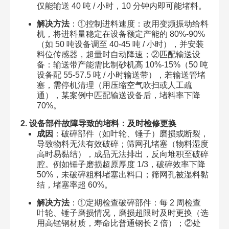
仅能输送 40 吨 / 小时，10 分钟内即可能堵料。
解决方法
：①控制进料速度：改用变频振动给料
机，将进料量稳定在设备额定产能的 80%-90%
（如 50 吨设备调至 40-45 吨 / 小时），并安装
料位传感器，超量时自动降速；②匹配输送设
备：输送带产能需比制砂机高 10%-15%（50 吨
设备配 55-57.5 吨 / 小时输送带），若输送管堵
塞，需停机清理（用压缩空气吹扫或人工疏
通），某案例中匹配输送设备后，堵料率下降
70%。
2. 设备部件故障导致的堵料：及时检修更换
成因
：破碎部件（如叶轮、锤子）磨损或断裂，
导致物料无法有效破碎；筛网孔堵塞（物料湿度
高时易黏结），成品无法排出，反向堆积至破碎
腔。例如锤子磨损超原厚度 1/3，破碎效率下降
50%，未破碎粗料堵塞出料口；筛网孔被湿料黏
结，堵塞率超 60%。
解决方法
：①定期检查破碎部件：每 2 周检查
叶轮、锤子磨损情况，磨损超限时及时更换（选
用高锰钢材质，寿命比普通钢长 2 倍）；②处