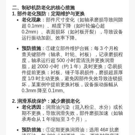
二、制砂机防老化的核心措施
1. 部件老化预防：定期维护与更换
老化现象
：部件尺寸变化（如轴承磨损导致间隙
超 0.1mm）、精度下降（如叶轮偏心超
0.2mm）、表面损坏（如衬板开裂），导致设备
运行振动加剧、效率下降。
预防措施
：①建立部件维护台账：每 3 个月检
查关键部件（轴承、叶轮、衬板），记录磨损程
度，轴承运行超 500 小时需清洗并更换润滑
脂，超 2000 小时（约 1 年）及时更换；②易损
件提前更换：衬板、锤子等易损件，磨损超原厚
度 1/3 时主动更换，避免因部件失效导致连锁损
坏，某案例中提前更换衬板，设备振动振幅从
0.3mm 降至 0.1mm。
2. 润滑系统保护：减少磨损老化
老化诱因
：润滑油污染（混入粉尘、水分）或长
期不更换，导致润滑失效，部件磨损加速（如轴
承寿命从 1 年缩短至 3 个月）。
预防措施
：①定期更换润滑油：选用 46# 抗磨