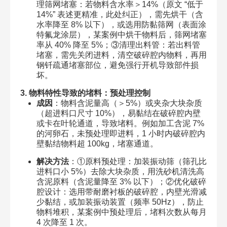
理筛网堵塞：若物料含水率＞14%（原文 “低于
14%” 表述更精准，此处纠正），需先烘干（含
水率降至 8% 以下），或选用防黏筛网（表面涂
特氟龙涂层），某案例中烘干物料后，筛网堵塞
率从 40% 降至 5%；③清理出料管：若出料管
堵塞，需先关闭进料，清空破碎腔内物料，再用
钢钎疏通堵塞部位，避免强行开机导致部件损
坏。
3. 物料特性导致的堵料：预处理控制
成因
：物料含泥量高（＞5%）或夹杂大块杂质
（超进料口尺寸 10%），易黏结在破碎腔内壁
或卡在叶轮通道，导致堵料。例如加工含泥 7%
的河卵石，未预处理即进料，1 小时内破碎腔内
壁黏结物料超 100kg，堵塞通道。
解决方法
：①原料预处理：加装振动筛（筛孔比
进料口小 5%）去除大块杂质，用洗砂机清洗高
含泥原料（含泥量降至 3% 以下）；②优化破碎
腔设计：选用带耐磨衬板的破碎腔，内壁光滑减
少黏结，或加装振动装置（频率 50Hz），防止
物料堆积，某案例中预处理后，堵料次数从每月
4 次降至 1 次。