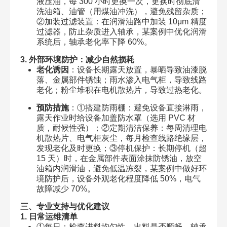
液压油，每 300 小时更换一次，更换时彻底清
洗油箱、油管（用煤油冲洗），避免残留杂质；
②加装过滤装置：在润滑油路中加装 10μm 精度
过滤器，防止杂质进入轴承，某案例中优化润滑
系统后，轴承老化率下降 60%。
3. 外部环境防护：减少自然损耗
老化诱因
：设备长期露天放置，暴晒导致油漆脱
落、金属部件锈蚀；雨水渗入电气柜，导致线路
老化；粉尘堆积在电机散热片，导致过热老化。
预防措施
：①搭建防雨棚：避免设备直接淋雨，
露天作业时给设备加盖防水罩（选用 PVC 材
质，耐候性强）；②定期清洁保养：每周清理电
机散热片、电气柜灰尘，每月检查线路绝缘层，
发现老化及时更换；③停机保护：长期停机（超
15 天）时，在金属部件表面涂抹防锈油，放空
油箱内润滑油，避免低温冻裂，某案例中做好环
境防护后，设备外观老化程度降低 50%，电气
故障减少 70%。
三、专业支持与优化建议
1. 日常运维清单
①每日：检查进料均匀性、出料是否顺畅、轴承