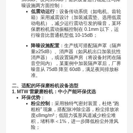
噪设施两方面控制：
低震动运行
：设备传动系统（如电机、齿轮
箱）采用减震设计（加装减震垫、选用低震
动电机），减少运行震动引发的噪音，某环
保磨粉机震动振幅控制在 0.1mm 以下，运
行噪音比普通机型低 10-15dB；
降噪设施配置
：生产线可搭配隔声罩（隔声
量≥25dB）、消声器（如风机出口加装抗性
消声器），或设置隔声房（将设备封闭在隔
音空间内），某案例中加装隔声罩后，厂界
噪音从 75dB 降至 60dB，满足夜间排放标
准。
二、适配的环保磨粉机设备选型
1. MTW 雷蒙磨粉机：中小产能环保优选
环保优势
：
粉尘控制
：采用独特气密封装置，杜绝 “跑
粗粉” 现象，搭配脉冲除尘器，粉尘排放浓
度≤8mg/m³；低阻力弧形风道减少粉尘堆
积，堵料率＜1%，进一步降低粉尘外泄风
险；