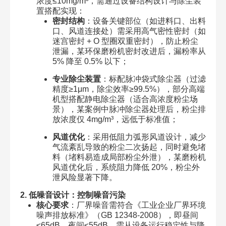
浓度≤10mg/m³，需通过设备结构设计与除尘装
置搭配实现：
密封结构
：设备关键部位（如进料口、出料
口、风道连接处）需采用高气密性密封（如
迷宫密封 + O 型圈双重密封），防止粉尘
泄漏，某环保磨粉机密封改进后，漏粉率从
5% 降至 0.5% 以下；
专业除尘装置
：标配脉冲袋式除尘器（过滤
精度≥1μm，除尘效率≥99.5%），部分高端
机型搭配静电除尘器（适合高浓度粉尘场
景），某案例中脉冲除尘器处理后，粉尘排
放浓度仅 4mg/m³，远低于标准值；
风道优化
：采用低阻力弧形风道设计，减少
气流紊乱导致的粉尘二次扬起，同时避免堵
料（堵料易造成局部粉尘外泄），某磨粉机
风道优化后，系统阻力降低 20%，粉尘外
泄风险显著下降。
2. 低噪音设计：控制噪音污染
核心要求
：厂界噪音需符合《工业企业厂界环境
噪声排放标准》（GB 12348-2008），即昼间
≤65dB、夜间≤55dB，需从设备运行稳定性与降