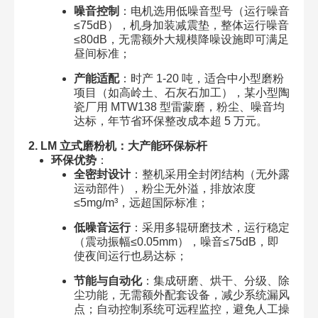
噪音控制
：电机选用低噪音型号（运行噪音
≤75dB），机身加装减震垫，整体运行噪音
≤80dB，无需额外大规模降噪设施即可满足
昼间标准；
产能适配
：时产 1-20 吨，适合中小型磨粉
项目（如高岭土、石灰石加工），某小型陶
瓷厂用 MTW138 型雷蒙磨，粉尘、噪音均
达标，年节省环保整改成本超 5 万元。
2. LM 立式磨粉机：大产能环保标杆
环保优势
：
全密封设计
：整机采用全封闭结构（无外露
运动部件），粉尘无外溢，排放浓度
≤5mg/m³，远超国际标准；
低噪音运行
：采用多辊研磨技术，运行稳定
（震动振幅≤0.05mm），噪音≤75dB，即
使夜间运行也易达标；
节能与自动化
：集成研磨、烘干、分级、除
尘功能，无需额外配套设备，减少系统漏风
点；自动控制系统可远程监控，避免人工操