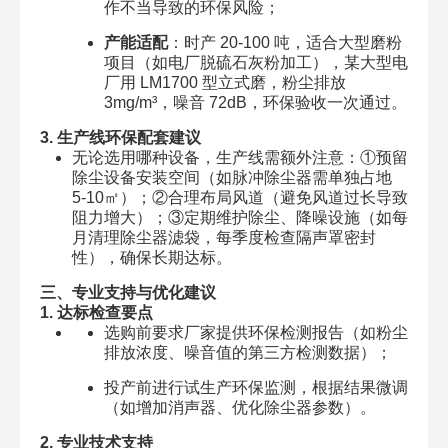
作不当导致的环保风险；
产能适配
：时产 20-100 吨，适合大型磨粉
项目（如电厂脱硫石灰粉加工），某大型电
厂用 LM1700 型立式磨，粉尘排放
3mg/m³，噪音 72dB，环保验收一次通过。
3. 生产线环保配套建议
无论选用哪种设备，生产线需额外注意：①预留
除尘设备安装空间（如脉冲除尘器需单独占地
5-10㎡）；②合理布局风道（避免风道过长导致
阻力增大）；③定期维护除尘、降噪设施（如每
月清理除尘器滤袋，每季度检查隔声罩密封
性），确保长期达标。
三、专业支持与优化建议
1. 达标检查要点
选购前要求厂家提供环保检测报告（如粉尘
排放浓度、噪音值的第三方检测数据）；
投产前进行试生产环保监测，根据结果微调
（如增加消声器、优化除尘器参数）。
2. 专业技术支持