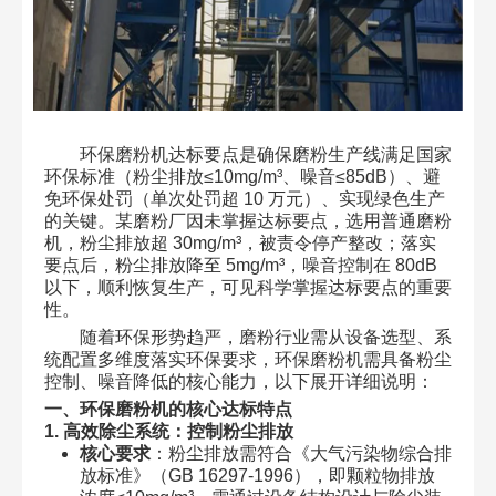
环保磨粉机达标要点是确保磨粉生产线满足国家
环保标准（粉尘排放≤10mg/m³、噪音≤85dB）、避
免环保处罚（单次处罚超 10 万元）、实现绿色生产
的关键。某磨粉厂因未掌握达标要点，选用普通磨粉
机，粉尘排放超 30mg/m³，被责令停产整改；落实
要点后，粉尘排放降至 5mg/m³，噪音控制在 80dB
以下，顺利恢复生产，可见科学掌握达标要点的重要
性。
随着环保形势趋严，磨粉行业需从设备选型、系
统配置多维度落实环保要求，环保磨粉机需具备粉尘
控制、噪音降低的核心能力，以下展开详细说明：
一、环保磨粉机的核心达标特点
1. 高效除尘系统：控制粉尘排放
核心要求
：粉尘排放需符合《大气污染物综合排
放标准》（GB 16297-1996），即颗粒物排放