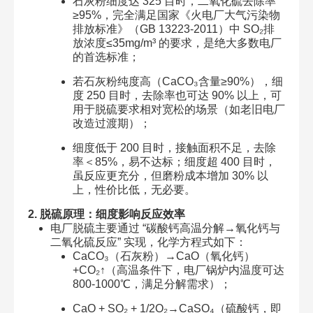
石灰粉细度达 325 目时，二氧化硫去除率
≥95%，完全满足国家《火电厂大气污染物
排放标准》（GB 13223-2011）中 SO₂排
放浓度≤35mg/m³ 的要求，是绝大多数电厂
的首选标准；
若石灰粉纯度高（CaCO₃含量≥90%），细
度 250 目时，去除率也可达 90% 以上，可
用于脱硫要求相对宽松的场景（如老旧电厂
改造过渡期）；
细度低于 200 目时，接触面积不足，去除
率＜85%，易不达标；细度超 400 目时，
虽反应更充分，但磨粉成本增加 30% 以
上，性价比低，无必要。
2. 脱硫原理：细度影响反应效率
电厂脱硫主要通过 “碳酸钙高温分解→氧化钙与
二氧化硫反应” 实现，化学方程式如下：
CaCO₃（石灰粉）→CaO（氧化钙）
+CO₂↑（高温条件下，电厂锅炉内温度可达
800-1000℃，满足分解需求）；
CaO + SO₂ + 1/2O₂→CaSO₄（硫酸钙，即