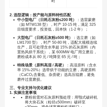
时
2. 选型逻辑：按产能与原料特性匹配
中小型电厂（日耗石灰粉≤200 吨）
：选雷蒙磨
（如 MTW138 型），时产 10-15 吨，满足 325
目细度要求，投资低，回本快（1-2 年）；
大型电厂（日耗石灰粉≥500 吨）
：选立磨（如
LM1700 型），时产 50-80 吨，适配大规模连续
生产，且可处理含水率超 15% 的石灰原料（内
置热风烘干系统），某 600MW 电厂用立磨后，
磨粉成本从 80 元 / 吨降至 65 元 / 吨；
特殊场景（原料高湿 / 高硬）
：高湿原料（含水
率 15%-20%）选带烘干功能的立磨，高硬原料
（CaCO₃含量低、杂质硬）选高压辊磨，避免
磨件过度磨损。
三、专业支持与优化建议
1. 实操注意事项
磨粉前需对石灰原料预处理：用颚式破碎机
将大块石灰（粒径≤500mm）破碎至
≤30mm，避免堵塞磨粉机进料口；