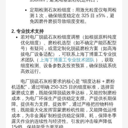
定期检测石灰粉细度：用激光粒度仪每周检
测 1 次，确保细度稳定在 325 目 ±5%，避
免因磨件磨损导致细度变粗。
2. 专业技术支持
若对电厂脱硫石灰粉细度调整（如根据原料纯度
优化细度）、磨粉机选型（如不确定产能匹配型
号）有疑问，或需定制化脱硫磨粉方案（如高海
拔电厂设备适配），可联系上海丁博重工专业技
术团队（
上海丁博重工专业技术团队
），获取
细度检测、设备参数及投资预算，确保脱硫系统
高效运行。
电厂脱硫石灰粉要求的核心是 “细度达标 + 磨粉
机适配”，通过明确 250-325 目的细度标准，选择雷
蒙磨或立磨，既能保障脱硫效率达标，又能控制磨粉
成本，为电厂环保生产提供稳定支撑。产提供长期保
障。提供有力支撑。提效率”，通过严格把控物料特
性，既能最大化发挥雷蒙磨粉机性能，又能降低运维
成本，为非金属矿制粉提供稳定保障。耗，保障冬季
露天作业的连续性与经济性。引发的冲击噪声降低
15dB，保持架受力更平稳。​