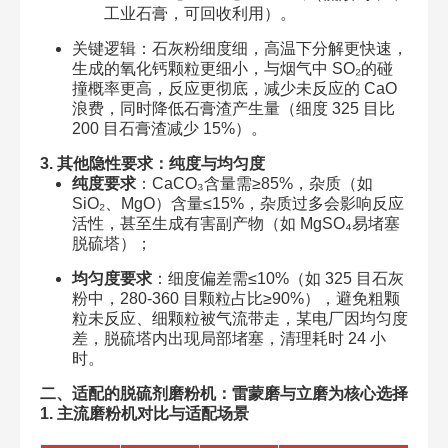
工业石膏，可回收利用）。
关键逻辑：石灰粉细度细，高温下分解更快速，
生成的氧化钙颗粒更细小，与烟气中 SO₂的碰
撞概率更高，反应更彻底，减少未反应的 CaO
浪费，同时降低石膏渣产生量（细度 325 目比
200 目石膏渣减少 15%）。
3. 其他隐性要求：纯度与均匀度
纯度要求
：CaCO₃含量需≥85%，杂质（如
SiO₂、MgO）含量≤15%，杂质过多会影响反应
活性，甚至生成有害副产物（如 MgSO₄易堵塞
脱硫塔）；
均匀度要求
：细度偏差需≤10%（如 325 目石灰
粉中，280-360 目颗粒占比≥90%），避免粗颗
粒未反应、细颗粒被气流带走，某电厂因均匀度
差，脱硫塔内出现局部堵塞，清理耗时 24 小
时。
二、适配的脱硫剂磨粉机：雷蒙磨与立磨为核心选择
1. 主流磨粉机对比与适配场景