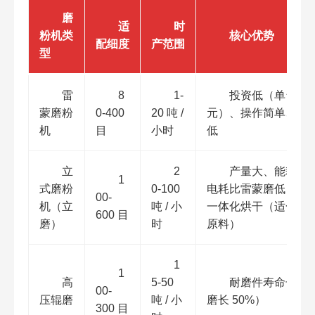
磨
适
时
粉机类
核心优势
配细度
产范围
型
雷
8
1-
投资低（单台 30-
蒙磨粉
0-400
20 吨 /
元）、操作简单、维
机
目
小时
低
立
2
产量大、能耗低
1
式磨粉
0-100
电耗比雷蒙磨低 20%
00-
机（立
吨 / 小
一体化烘干（适合高
600 目
磨）
时
原料）
1
1
高
5-50
耐磨件寿命长（
00-
压辊磨
吨 / 小
磨长 50%）
300 目