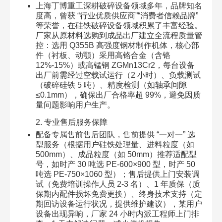
上海丁博重工深耕破碎设备领域多年，品牌知名
度高，曾获 “行业优质供应商”“消费者信赖品牌”
等荣誉，在硅铁破碎设备领域积累了丰富经验。
厂家从原材料选购到成品出厂建立全流程质量管
控：选用 Q355B 高强度钢材制作机体，核心部
件（衬板、动颚）采用高铬合金（含铬
12%-15%）或高锰钢 ZGMn13Cr2，每台设备
出厂前需经过空载试运行（2 小时）、负载测试
（破碎硅铁 5 吨）、精度检测（如轴承间隙
≤0.1mm），确保出厂合格率超 99%，避免因质
量问题影响用户生产。​
2. 专业售后服务保障​
配备专属售前售后团队，售前提供 “一对一” 选
型服务（根据用户硅铁处理量、进料粒度（如
500mm）、成品粒度（如 50mm）推荐适配型
号，如时产 30 吨选 PE-600×900 型，时产 50
吨选 PE-750×1060 型）；售后提供上门安装调
试（免费培训操作人员 2-3 名）、1 年质保（质
保期内配件损坏免费更换）、终身技术支持（定
期回访设备运行状况，提供维护建议），某用户
设备出现异响，厂家 24 小时内派工程师上门排