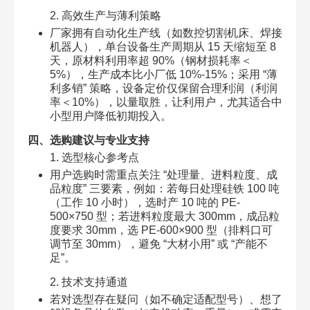
2. 高效生产与薄利策略​
厂家拥有自动化生产线（如数控切割机床、焊接
机器人），单台设备生产周期从 15 天缩短至 8
天，原材料利用率超 90%（钢材损耗率＜
5%），生产成本比小厂低 10%-15%；采用 “薄
利多销” 策略，设备定价仅保留合理利润（利润
率＜10%），以量取胜，让利用户，尤其适合中
小型用户降低初期投入。​
四、选购建议与专业支持​
1. 选型核心参考点​
用户选购时需重点关注 “处理量、进料粒度、成
品粒度” 三要素，例如：若每日处理硅铁 100 吨
（工作 10 小时），选时产 10 吨的 PE-
500×750 型；若进料粒度最大 300mm，成品粒
度要求 30mm，选 PE-600×900 型（排料口可
调节至 30mm），避免 “大材小用” 或 “产能不
足”。​
2. 技术支持通道​
若对选型存在疑问（如不确定适配型号）、想了