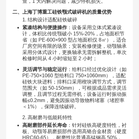
查，1 天内解决问题，减少停机损失。​
二、上海丁博重工硅铁颚式破碎机的质量优势​
1. 结构设计适配硅铁破碎​
紧凑结构与便捷操作
：设备采用立体式紧凑设
计，体积比传统颚破小 15%-20%，占地面积节
省（如 PE-600×900 型占地面积仅 8㎡），适合
厂房空间有限的场景；安装检修便捷，动颚轴承
采用分体式设计，更换轴承无需拆解整机，单次
检修时间从 4 小时缩短至 2 小时；​
灵活调节与稳定运行
：给料口经过优化设计（如
PE-750×1060 型给料口 750×1060mm），适配
硅铁大块进料；排料口采用楔块调节方式，调节
范围大（如 50-150mm），可根据成品需求灵活
调整，且调节过程无需停机；设备运行时振动振
幅≤0.2mm，避免因振动导致物料堵塞（堵腔率
＜1%），保障连续破碎。​
2. 高耐磨与低能耗特性​
高耐磨部件延长寿命
：针对硅铁高硬度特性，衬
板、动颚等易磨损部件选用高铬合金材质（硬度
HRC60-65），耐磨性比普通高锰钢高 50%，