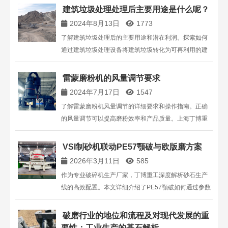
建筑垃圾处理处理后主要用途是什么呢？
2024年8月13日
1773
了解建筑垃圾处理后的主要用途和潜在利润。探索如何
通过建筑垃圾处理设备将建筑垃圾转化为可再利用的建
筑材料，优化资源利用，并获取可观的经济效益。
雷蒙磨粉机的风量调节要求
2024年7月17日
1547
了解雷蒙磨粉机风量调节的详细要求和操作指南。正确
的风量调节可以提高磨粉效率和产品质量。上海丁博重
工机械有限公司为您提供专业的磨粉机设备及技术支
持。
VSI制砂机联动PE57颚破与欧版磨方案
2026年3月11日
585
作为专业破碎机生产厂家，丁博重工深度解析砂石生产
线的高效配置。本文详细介绍了PE57颚破如何通过参数
调节实现与VSI制砂机、欧版磨的高效联动。通过系统化
能耗控制与尾矿再利用方案，不仅提升了成品砂的级配
破磨行业的地位和流程及对现代发展的重
质量，更让单机产能利用率提升15%以上。点击了解从
要性：工业生产的基石解析