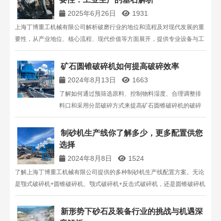
初级破…
2025年6月26日
1931
上海丁博重工机械有限公司解析破磨行业的地位和流程及对现代发展的重
要性，从产业地位、核心流程、现代价值等方面展开，提供专业设备与工
艺解决方案，助力工业高效发展。
矿石圆锥破碎机如何提高破碎效率
2024年8月13日
1663
了解如何通过预筛选原料、控制物料湿度、合理调整排
料口和采用分层破碎方式来提高矿石圆锥破碎机的破碎
效率。上海丁博重工提供有效的提高破碎效率的方法和
技术支持。
制砂机生产线你了解多少，更多配置供您
选择
2024年8月8日
1524
了解上海丁博重工机械有限公司提供的多种制砂机生产线配置方案。无论
是颚式破碎机+圆锥破碎机、颚式破碎机+反击式破碎机，还是圆锥破碎机
+制砂机等，我们都能满足不同客户的需求。咨询电话：13816711123。
新形势下砂石及装备行业的挑战与机遇深