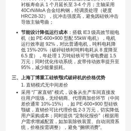
衬板寿命从 1 个月延长至 3-4 个月；主轴采用
40CrNiMoA 合金结构钢，经调质处理（硬度
HRC28-32），抗冲击强度高，避免因硅铁冲击
导致主轴弯曲；​
节能设计降低运行成本
：搭载 IE3 级高效节能电
机（如 PE-600×900 型配 55kW 电机），电机
运行效率超 92%，对比普通电机，吨料电耗降
低 15%-20%（破碎硅铁时吨料电耗从 8 度降至
6.5 度），年处理 1 万吨硅铁可节省电费超 1.5
万元；同时优化传动系统，皮带传动效率提升至
95%，减少能量损耗。​
三、上海丁博重工硅铁颚式破碎机的价格优势​
1. 直销模式无中间差价​
采用 “厂家直销” 模式，设备从生产车间直接发
往用户现场，无经销商、代理商加价环节（中间
差价通常 10%-15%），如 PE-600×900 型硅铁
颚破，直销价可比代理价低 2-3 万元，切实降低
用户采购成本；同时提供 “定制化报价”（根据用
户需求增减配置，如加装除铁装置、自动润滑系
统，价格按需调整），避免 “捆绑消费”。​