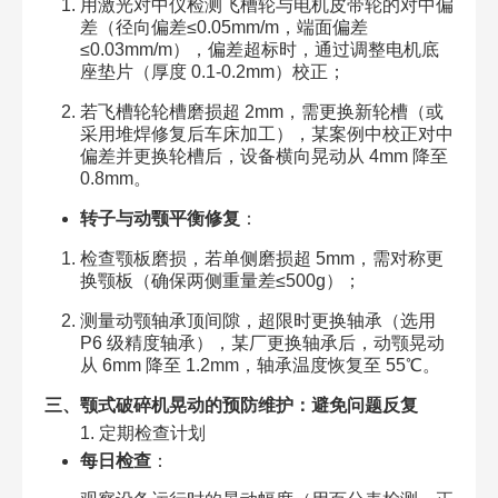
用激光对中仪检测飞槽轮与电机皮带轮的对中偏
差（径向偏差≤0.05mm/m，端面偏差
≤0.03mm/m），偏差超标时，通过调整电机底
座垫片（厚度 0.1-0.2mm）校正；​
若飞槽轮轮槽磨损超 2mm，需更换新轮槽（或
采用堆焊修复后车床加工），某案例中校正对中
偏差并更换轮槽后，设备横向晃动从 4mm 降至
0.8mm。​
转子与动颚平衡修复
：​
检查颚板磨损，若单侧磨损超 5mm，需对称更
换颚板（确保两侧重量差≤500g）；​
测量动颚轴承顶间隙，超限时更换轴承（选用
P6 级精度轴承），某厂更换轴承后，动颚晃动
从 6mm 降至 1.2mm，轴承温度恢复至 55℃。​
三、颚式破碎机晃动的预防维护：避免问题反复​
1. 定期检查计划​
每日检查
：​