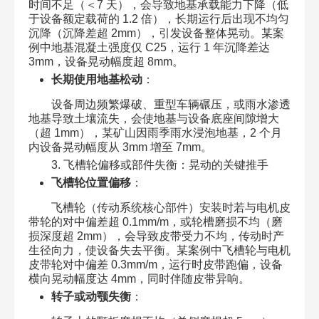
时间不足（＜7 天），会导致地基承载能力下降（低
于设备额定载荷的 1.2 倍），长期运行后出现不均匀
沉降（沉降差超 2mm），引发设备整体晃动。某案
例中地基混凝土强度仅 C25，运行 1 年沉降差达
3mm，设备晃动幅度超 8mm。​
长期使用地基松动
：​
设备周边频繁爆破、重型车辆碾压，或雨水渗透
地基导致土壤流失，会使地基与设备底座间隙增大
（超 1mm），某矿山因雨季雨水浸泡地基，2 个月
内设备晃动幅度从 3mm 增至 7mm。​
3. 飞槽轮偏移或部件失衡：晃动的关键推手​
飞槽轮位置偏移
：​
飞槽轮（传动系统核心部件）安装时若与电机皮
带轮的对中偏差超 0.1mm/m，或轮槽磨损不均（磨
损深度超 2mm），会导致皮带受力不均，传动时产
生径向力，使设备失去平衡。某案例中飞槽轮与电机
皮带轮对中偏差 0.3mm/m，运行时皮带跑偏，设备
横向晃动幅度达 4mm，同时伴随皮带异响。​
转子或动颚失衡
：​