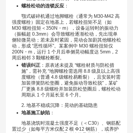
螺栓松动的连锁反应
：​
颚式破碎机通过地脚螺栓（通常为 M30-M42 高
强度螺栓）固定在地基上，若螺栓扭矩不足（如
M30 螺栓扭矩＜350N・m），设备运转时的振动力
（振幅超 0.3mm）会导致螺栓逐渐松动，先出现单
侧轻微晃动；若未及时紧固，晃动会加剧其他螺栓松
动，形成 “恶性循环”。某案例中 M30 螺栓扭矩仅
200N・m，运行 1 个月后单侧晃动幅度达 5mm，2
周后相邻 3 颗螺栓断裂。​
错误纠正
：原表述未提及 “螺栓材质与防松措
施”，需补充 “地脚螺栓需选用 8.8 级及以上高强
度螺栓（普通 4.8 级螺栓易断裂），且安装时需
加装弹簧防松垫圈，避免振动导致松脱”，某矿
厂更换 8.8 级螺栓并加装防松垫圈后，螺栓松动
周期从 1 个月延长至 6 个月。​
2. 地基不稳或沉降：晃动的基础隐患​
地基施工缺陷
：​
地基浇筑时混凝土强度不足（＜C30）、钢筋配
置过少（如每平方米仅配 2 根 Φ12 钢筋），或养护