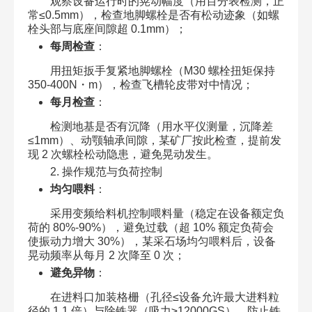
观察设备运行时的晃动幅度（用百分表检测，正
常≤0.5mm），检查地脚螺栓是否有松动迹象（如螺
栓头部与底座间隙超 0.1mm）；​
每周检查
：​
用扭矩扳手复紧地脚螺栓（M30 螺栓扭矩保持
350-400N・m），检查飞槽轮皮带对中情况；​
每月检查
：​
检测地基是否有沉降（用水平仪测量，沉降差
≤1mm）、动颚轴承间隙，某矿厂按此检查，提前发
现 2 次螺栓松动隐患，避免晃动发生。​
2. 操作规范与负荷控制​
均匀喂料
：​
采用变频给料机控制喂料量（稳定在设备额定负
荷的 80%-90%），避免过载（超 10% 额定负荷会
使振动力增大 30%），某采石场均匀喂料后，设备
晃动频率从每月 2 次降至 0 次；​
避免异物
：​
在进料口加装格栅（孔径≤设备允许最大进料粒
径的 1.1 倍）与除铁器（吸力≥12000GS），防止铁