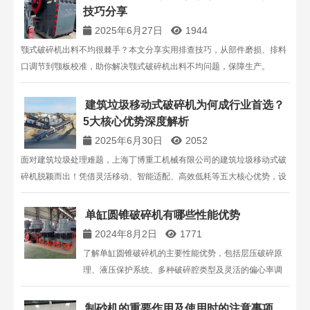
技巧分享
2025年6月27日
1944
颚式破碎机出料不均很棘手？本文分享实用排查技巧，从部件磨损、排料
口调节到颚板校准，助你解决颚式破碎机出料不均问题，保障生产。
建筑垃圾移动式破碎机为何成行业首选？
5大核心优势深度解析
2025年6月30日
2052
面对建筑垃圾处理难题，上海丁博重工机械有限公司的建筑垃圾移动式破
碎机脱颖而出！凭借灵活移动、智能适配、高效低耗等五大核心优势，设
备实现建筑垃圾高利用率处理，助力企业降本增效，践行绿色发展理念，
是您值得信赖的专业选择！
单缸圆锥破碎机有哪些性能优势
2024年8月2日
1771
了解单缸圆锥破碎机的主要性能优势，包括层压破碎原
理、液压保护系统、多种破碎腔类型及灵活的偏心率调
节。掌握其应用范围、生产能力及维护特点，提升生产
效率和降低维护成本。
制砂机的重要作用及使用时的注意事项