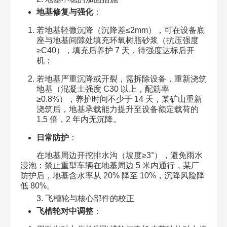
地基修复与强化
：​
若地基轻微沉降（沉降差≤2mm），可在设备底
座与地基间隙处填充环氧树脂砂浆（抗压强度
≥C40），填充后养护 7 天，待强度达标后开
机；​
若地基严重沉降或开裂，需拆除设备，重新浇筑
地基（混凝土强度 C30 以上，配筋率
≥0.8%），养护时间不少于 14 天，某矿山重新
浇筑后，地基承载能力提升至设备额定载荷的
1.5 倍，2 年内无沉降。​
日常防护
：​
在地基周边开挖排水沟（坡度≥3°），避免雨水
浸泡；禁止重型车辆在地基周边 5 米内通行，某厂
防护后，地基含水率从 20% 降至 10%，沉降风险降
低 80%。​
3. 飞槽轮与核心部件的校正​
飞槽轮对中调整
：​