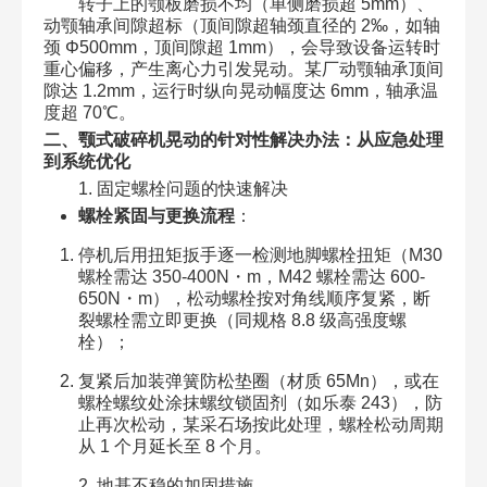
转子上的颚板磨损不均（单侧磨损超 5mm）、
动颚轴承间隙超标（顶间隙超轴颈直径的 2‰，如轴
颈 Φ500mm，顶间隙超 1mm），会导致设备运转时
重心偏移，产生离心力引发晃动。某厂动颚轴承顶间
隙达 1.2mm，运行时纵向晃动幅度达 6mm，轴承温
度超 70℃。​
二、颚式破碎机晃动的针对性解决办法：从应急处理
到系统优化​
1. 固定螺栓问题的快速解决​
螺栓紧固与更换流程
：​
停机后用扭矩扳手逐一检测地脚螺栓扭矩（M30
螺栓需达 350-400N・m，M42 螺栓需达 600-
650N・m），松动螺栓按对角线顺序复紧，断
裂螺栓需立即更换（同规格 8.8 级高强度螺
栓）；​
复紧后加装弹簧防松垫圈（材质 65Mn），或在
螺栓螺纹处涂抹螺纹锁固剂（如乐泰 243），防
止再次松动，某采石场按此处理，螺栓松动周期
从 1 个月延长至 8 个月。​
2. 地基不稳的加固措施​