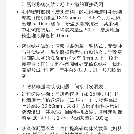
1. 密封系统失效：粉尘外溢的直接诱因​
毛毡密封磨损：磨头进料口的毛毡与进料斗长期
摩擦（磨机转速 18-22r/min），3-6 个月后毛毡
出现 5-10mm 缝隙，粉尘从缝隙溢出；某案例
中毛毡磨损后，日均漏灰量达 50kg，磨房地面
粉尘堆积厚度超 10mm。​
密封结构缺陷：原密封多为单一毛毡式，无缓冲
与补偿结构，毛毡磨损后无法自动贴合，导致密
封间隙从初始 0.5mm 扩大至 3mm 以上，粉尘
易穿透；同时进料斗倒圆锥处无输送结构，物料
滞留形成 “料堵”，产生向外压力，进一步加剧漏
灰。​
2. 物料输送与装载问题：间接引发漏灰​
进料速度失衡：当进料速度（如 15 吨 / 时）超
过螺旋叶片输送速度（12 吨 / 时），物料高出
叶片高度 30-50mm，未及时入磨的物料从密封
缝隙溢出；某水泥厂因给料机故障，进料速度骤
增至 20 吨 / 时，1 小时内漏灰量达 100kg。​
研磨体配置不当：盲目提高研磨体装载量（如从