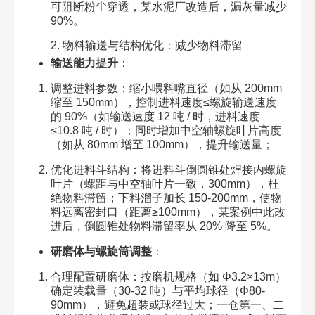
可阻断粉尘穿透，某水泥厂改造后，漏灰量减少
90%。​
2. 物料输送与结构优化：减少物料滞留​
输送能力提升
：​
调整进料参数：缩小喂料嘴直径（如从 200mm
缩至 150mm），控制进料速度≤螺旋输送速度
的 90%（如输送速度 12 吨 / 时，进料速度
≤10.8 吨 / 时）；同时增加中空轴螺旋叶片高度
（如从 80mm 增至 100mm），提升输送量；​
优化进料斗结构：将进料斗倒圆锥处焊接内螺旋
叶片（螺距与中空轴叶片一致，300mm），杜
绝物料滞留；下料溜子加长 150-200mm，使物
料远离密封口（距离≥100mm），某案例中此改
进后，倒圆锥处物料滞留率从 20% 降至 5%。​
研磨体与螺旋筒调整
：​
合理配置研磨体：按磨机规格（如 Φ3.2×13m）
确定装载量（30-32 吨）与平均球径（Φ80-
90mm），避免超装或球径过大；一仓第一、二