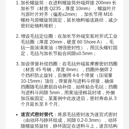
加长螺旋筒：在进料螺旋筒外端焊接 200mm 长
加长节（材质 Q235，厚度 10mm），螺旋叶片
与原叶片对齐（偏差≤2mm），加长节用 M16
螺栓与原螺旋筒固定，延长物料输送路径，减少
密封处物料堆积；​
增设毛毡定位圈：在加长节外端安装对开式工业
毛毡圈（厚度 20mm，硬度 60 Shore A），毛
毡一面涂满黄油（增强密封性），用沉头螺钉固
定，毛毡与加长节贴合间隙≤0.5mm；​
加设弹簧补偿挡圈：在毛毡外端装摩擦密封挡圈
（材质 45 号钢，厚度 8mm），挡圈外侧焊 2
个挡杆防止旋转，后侧用 4-6 个弹簧（压缩量
10-15mm）顶住，弹簧座与进料斗焊接，确保
挡圈随毛毡磨损自动补偿，始终贴合毛毡；挡圈
与进料斗间隙 5mm，用黄油浸棉花封堵，外侧
加压板固定，某案例中此改进后，密封寿命从 3
个月延长至 8 个月。​
迷宫式密封替代
：将原毛毡密封改为迷宫式密封
（由动环与静环组成，间隙 0.2-0.3mm），动环
随螺旋筒旋转，静环固定在进料斗上，迷宫结构