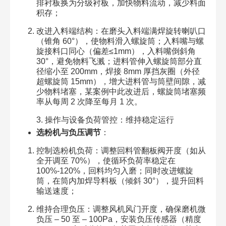
排衬板换为分级衬板，加快物料流动，减少料面
积存；​
改进入料端结构：在磨头入料端满焊旋转喇叭口
（锥角 60°），使物料滑入螺旋筒；入料嘴与螺
旋接料口同心（偏差≤1mm），入料嘴倒斜角
30°，避免物料飞溅；进料管伸入螺旋筒部分直
径缩小至 200mm，焊接 8mm 厚挡灰圈（外径
超螺旋筒 15mm），增大进料管与筒壁间隙，减
少物料堵塞，某案例中此改进后，螺旋筒堵塞频
率从每周 2 次降至每月 1 次。​
3. 操作与设备负荷管控：维持稳定运行​
选粉机与负压调节
：​
控制选粉机负荷：调整回料管翻板阀开度（如从
全开调至 70%），使循环负荷率稳定在
100%-120%，回料均匀入磨；同时改进螺旋
筒，在筒内加焊导料板（倾斜 30°），提升回料
输送速度；​
维持合理负压：调整风机风门开度，确保磨机微
负压 – 50 至 – 100Pa，安装负压传感器（精度