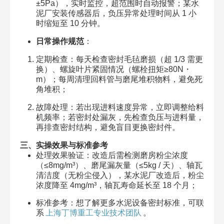
±5Pa），实时监控，超范围时自动报警；某水
泥厂安装传感器后，负压异常处理时间从 1 小
时缩短至 10 分钟。​
日常操作规范
：​
定期检查：每天检查密封毛毡磨损（超 1/3 需更
换）、螺旋叶片紧固情况（螺栓扭矩≥80N・
m）；每周清理回料管与磨尾堆积物料，避免死
角堆积；​
故障处理：若出现进料速度异常，立即调整给料
机频率；若密封处漏灰，先检查负压与进料量，
再排查密封结构，避免盲目更换密封件。​
三、实操效果与标准参考​
处理效果验证：改造后需检测磨房粉尘浓度
（≤8mg/m³）、磨尾漏灰量（≤5kg / 天）、轴瓦
清洁度（无粉尘侵入），某水泥厂改造后，粉尘
浓度降至 4mg/m³，轴瓦寿命延长至 18 个月；​
标准参考：想了解更多水泥设备密封标准，可联
系
上海丁博重工专业技术团队
。