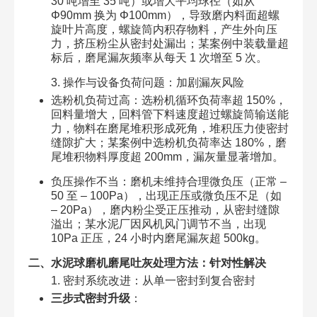
30 吨增至 35 吨）或增大平均球径（如从
Φ90mm 换为 Φ100mm），导致磨内料面超螺
旋叶片高度，螺旋筒内积存物料，产生外向压
力，挤压粉尘从密封处漏出；某案例中装载量超
标后，磨尾漏灰频率从每天 1 次增至 5 次。​
3. 操作与设备负荷问题：加剧漏灰风险​
选粉机负荷过高：选粉机循环负荷率超 150%，
回料量增大，回料管下料速度超过螺旋筒输送能
力，物料在磨尾堆积形成死角，堆积压力使密封
缝隙扩大；某案例中选粉机负荷率达 180%，磨
尾堆积物料厚度超 200mm，漏灰量显著增加。​
负压操作不当：磨机未维持合理微负压（正常 –
50 至 – 100Pa），出现正压或微负压不足（如
– 20Pa），磨内粉尘受正压推动，从密封缝隙
溢出；某水泥厂因风机风门调节不当，出现
10Pa 正压，24 小时内磨尾漏灰超 500kg。​
二、水泥球磨机磨尾吐灰处理方法：针对性解决​
1. 密封系统改进：从单一密封到复合密封​
三步式密封升级
：​