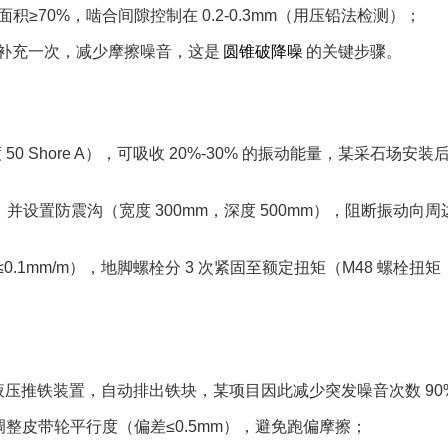
积≥70%，啮合间隙控制在 0.2-0.3mm（用压铅法检测）；​
时补充一次，减少摩擦噪音，这是
圆锥破降噪
的关键步骤。​
0 Shore A），可吸收 20%-30% 的振动能量，某采石场安装
并设置防震沟（宽度 300mm，深度 500mm），阻断振动向周
1mm/m），地脚螺栓分 3 次紧固至额定扭矩（M48 螺栓扭矩
液压推铁装置，自动排出铁块，某项目因此减少突发噪音次数 90%
调整皮带轮平行度（偏差≤0.5mm），避免跑偏摩擦；​