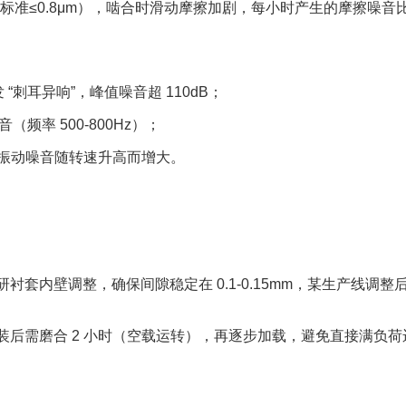
m（标准≤0.8μm），啮合时滑动摩擦加剧，每小时产生的摩擦噪音
刺耳异响”，峰值噪音超 110dB；​
率 500-800Hz）；​
，振动噪音随转速升高而增大。​
套内壁调整，确保间隙稳定在 0.1-0.15mm，某生产线调整
后需磨合 2 小时（空载运转），再逐步加载，避免直接满负荷