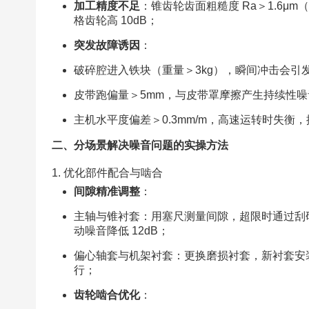
加工精度不足
：锥齿轮齿面粗糙度 Ra＞1.6μ
格齿轮高 10dB；​
突发故障诱因
：​
破碎腔进入铁块（重量＞3kg），瞬间冲击会引发 “
皮带跑偏量＞5mm，与皮带罩摩擦产生持续性噪音（频
主机水平度偏差＞0.3mm/m，高速运转时失衡
二、分场景解决噪音问题的实操方法​
1. 优化部件配合与啮合​
间隙精准调整
：​
主轴与锥衬套：用塞尺测量间隙，超限时通过刮研衬
动噪音降低 12dB；​
偏心轴套与机架衬套：更换磨损衬套，新衬套安装
行；​
齿轮啮合优化
：​