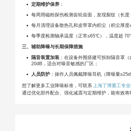
定期维护保养
：​
每周用磁粉探伤检测齿轮齿面，发现裂纹（长度＞
每月清理设备散热孔和皮带罩内积尘（积尘厚度≤
每季度检测轴承温度（正常≤65℃），温度超 7
三、辅助降噪与长期保障措施​
隔音装置加装
：在设备外围搭建可拆卸隔音罩（内层
20dB，适合对噪音敏感的厂区；​
人员防护
：操作人员佩戴降噪耳机（降噪量≥25d
想了解更多工业降噪标准，可联系
上海丁博重工专业
通过优化部件配合、强化减震与定期维护，能有效将噪