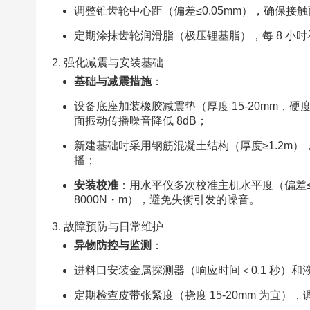
调整锥齿轮中心距（偏差≤0.05mm），确保接触面
定期涂抹齿轮润滑脂（极压锂基脂），每 8 小
2. 强化减震与安装基础​
基础与减震措施
：​
设备底座加装橡胶减震垫（厚度 15-20mm，硬度 5
面振动传播噪音降低 8dB；​
新建基础时采用钢筋混凝土结构（厚度≥1.2m），
播；​
安装校准
：用水平仪多次校准主机水平度（偏差≤0.
8000N・m），避免失衡引发的噪音。​
3. 故障预防与日常维护​
异物防控与监测
：​
进料口安装金属探测器（响应时间＜0.1 秒）和
定期检查皮带张紧度（挠度 15-20mm 为宜），