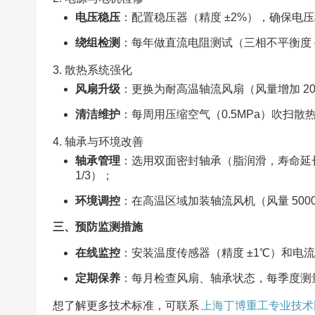
电压稳压
：配置稳压器（精度 ±2%），确保电压稳定
绕组检测
：每年做直流电阻测试（三相不平衡度＜
3. 散热系统强化​
风扇升级
：更换为耐高温轴流风扇（风量增加 2
清洁维护
：每周用压缩空气（0.5MPa）吹扫
4. 轴承与环境改善​
轴承管理
：选用双面密封轴承（脂润滑，寿命延长 
1/3）；​
环境调控
：在高温区域加装轴流风机（风量 5000
三、预防监测措施​
在线监控
：安装温度传感器（精度 ±1℃）和电
定期保养
：每月检查风扇、轴承状态，每季度测
想了解更多技术标准，可联系
上海丁博重工专业技术