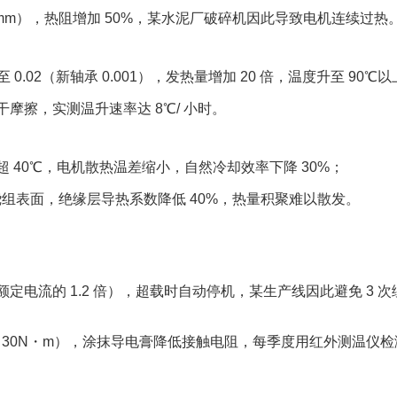
mm），热阻增加 50%，某水泥厂破碎机因此导致电机连续过热。
 0.02（新轴承 0.001），发热量增加 20 倍，温度升至 90℃以
擦，实测温升速率达 8℃/ 小时。​
40℃，电机散热温差缩小，自然冷却效率下降 30%；​
在绕组表面，绝缘层导热系数降低 40%，热量积聚难以散发。​
电流的 1.2 倍），超载时自动停机，某生产线因此避免 3 次
矩 30N・m），涂抹导电膏降低接触电阻，每季度用红外测温仪检