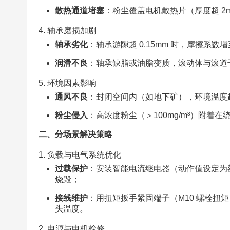
散热通道堵塞
：粉尘覆盖电机散热片（厚度超 2
4. 轴承磨损加剧​
轴承劣化
：轴承游隙超 0.15mm 时，摩擦系数增至
润滑不良
：轴承缺脂或油脂变质，滚动体与滚道干摩
5. 环境因素影响​
通风不良
：封闭空间内（如地下矿），环境温度超 
粉尘侵入
：高浓度粉尘（＞100mg/m³）附着
二、分场景解决策略​
1. 负载与电气系统优化​
过载保护
：安装智能电流继电器（动作值设定为额定
烧毁；​
接线维护
：用扭矩扳手紧固端子（M10 螺栓扭
头温度。​
2. 电源与电机检修​