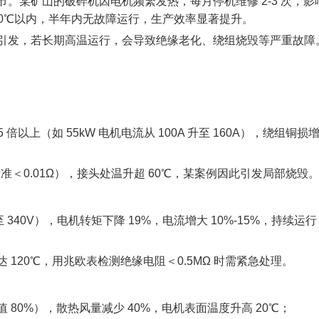
。某矿山的破碎机因电机频繁发热，每月停机维修 2-3 次，影
40℃以内，半年内无故障运行，生产效率显著提升。​
引发，若长期高温运行，会导致绝缘老化、绕组烧毁等严重故障
倍以上（如 55kW 电机电流从 100A 升至 160A），绕组铜损
准＜0.01Ω），接头处温升超 60℃，某案例因此引发局部烧毁。
至 340V），电机转矩下降 19%，电流增大 10%-15%，持续运行 
120℃，用兆欧表检测绝缘电阻＜0.5MΩ 时需紧急处理。​
80%），散热风量减少 40%，电机表面温度升高 20℃；​