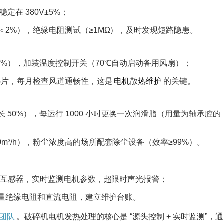
在 380V±5%；​
2%），绝缘电阻测试（≥1MΩ），及时发现短路隐患。​
0%），加装温度控制开关（70℃自动启动备用风扇）；​
散热片，每月检查风道通畅性，这是
电机散热维护
的关键。​
50%），每运行 1000 小时更换一次润滑脂（用量为轴承腔的
m³/h），粉尘浓度高的场所配套除尘设备（效率≥99%）。​
流互感器，实时监测电机参数，超限时声光报警；​
量绝缘电阻和直流电阻，建立维护台账。​
团队
。破碎机电机发热处理的核心是 “源头控制 + 实时监测”，