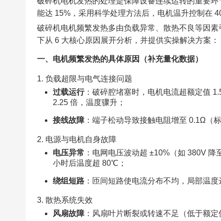
破碎机电机发热的处理是保障设备连续运转的重要环节
能达 15%，采用科学处理方法后，电机温升控制在 
破碎机电机频繁发热多由负载异常、散热不良等因素
下从 6 大核心原因展开分析，并提供实操解决方案：​
一、电机频繁发热的具体原因（补充量化数据）​
1. 负载超限与电气连接问题​
过载运行
：破碎腔堵塞时，电机电流超额定值 1.5 
2.25 倍，温度骤升；​
接线故障
：端子松动导致接触电阻增至 0.1Ω（标
2. 电源与电机自身故障​
电压异常
：电网电压波动超 ±10%（如 380V 降
小时后温度超 80℃；​
绕组短路
：匝间短路使电流分布不均，局部温度达 
3. 散热系统失效​
风扇故障
：风扇叶片断裂或转速不足（低于额定值 