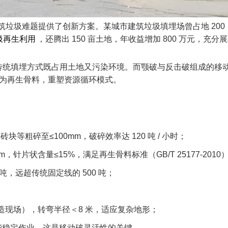
垃圾难题提供了创新方案。某城市建筑垃圾填埋场曾占地 200
圾再生利用
，还腾出 150 亩土地，年收益增加 800 万元，充分
，传统填埋方式既占用土地又污染环境。而颚破与反击破组成的移
变身为再生骨料，重塑资源循环模式。​
块等粗碎至≤100mm，破碎效率达 120 吨 / 小时；​
m，针片状含量≤15%，满足再生骨料标准（GB/T 25177-2010）
，远超传统固定线的 500 吨；​
造现场），转弯半径＜8 米，适应复杂地形；​
也能稳定作业，这是移动破灵活性的关键。​