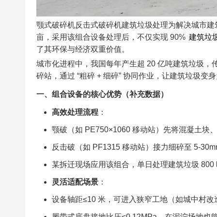
颚式破碎机反击式破碎机建筑垃圾处理为解决城市建筑
亩，采用该组合设备处理后，不仅实现 90%
建筑垃
了其环保与经济双重价值。​
城市化进程中，我国每年产生超 20 亿吨建筑垃圾
碎站，通过 “粗碎 + 细碎” 协同作业，让建筑垃圾
一、组合设备的核心优势（补充数据）​
高效处理流程
：​
颚破（如 PE750×1060 移动站）先将混凝土块、砖
反击破（如 PF1315 移动站）接力细碎至 5-30m
某拆迁现场应用该组合，单日处理建筑垃圾 800 吨
灵活适配场景
：​
设备轴距≤10 米，可进入狭窄工地（如城中村改
履带式底盘接地比压≤0.12MPa，在泥泞场地