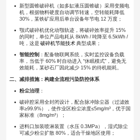
新型圆锥破碎机（如多缸液压圆锥破）采用变频电
机，根据物料硬度自动调节转速，空转能耗降低
30%，某铁矿应用后单台设备年节电 12 万度；​
颚式破碎机优化动颚轨迹，将破碎效率提升 15%
的同时，单位产品电耗从 8kWh / 吨降至 6.5kWh /
吨，这是
破碎机节能技术
典型成果；​
智能控制
：配备物联网系统，实时监控设备负载
率，当低于 60% 时自动进入 “休眠模式”，避免无
效能耗，某砂石厂因此减少 15% 的待机能耗。​
二、减排措施：构建全流程污染防控体系​
粉尘治理
：​
破碎腔采用全封闭设计，配合脉冲除尘器（过滤效
率≥99.9%），使作业区粉尘浓度≤5mg/m³，优于国
家标准（8mg/m³）；​
进料口加装喷淋装置（水压 0.3MPa），湿式除尘
可减少粉尘扩散 80%，适合干燥地区使用；​