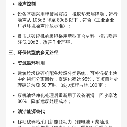
噪声控制
：​
设备基础采用弹簧减震器 + 橡胶垫双层降噪，运行
噪声从 105dB 降至 80dB 以下，符合《工业企业
厂界环境噪声排放标准》；​
反击式破碎机的板锤采用新型复合材料，撞击噪声
降低 10dB，改善作业环境。​
三、环保转型的多元路径​
资源循环利用
：​
建筑垃圾破碎机配备垃圾分类系统，可将混凝土块
中的钢筋分离回收，资源化率达 95%，某项目年处
理建筑垃圾 50 万吨，减少填埋占地 100 亩；​
废机油经净化处理后重新用于设备润滑，回收率达
80%，降低危废处理成本；​
清洁能源替代
：​
移动破碎站采用新能源动力（锂电池 + 柴油混