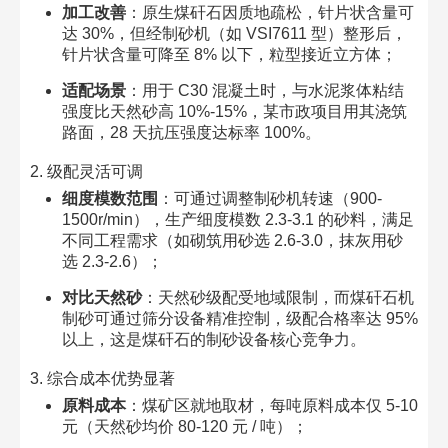
加工改善
：原生煤矸石因质地疏松，针片状含量可
达 30%，但经制砂机（如 VSI7611 型）整形后，
针片状含量可降至 8% 以下，粒型接近立方体；​
适配场景
：用于 C30 混凝土时，与水泥浆体粘结
强度比天然砂高 10%-15%，某市政项目用其浇筑
路面，28 天抗压强度达标率 100%。​
2. 级配灵活可调​
细度模数范围
：可通过调整制砂机转速（900-
1500r/min），生产细度模数 2.3-3.1 的砂料，满足
不同工程需求（如砌筑用砂选 2.6-3.0，抹灰用砂
选 2.3-2.6）；​
对比天然砂
：天然砂级配受地域限制，而煤矸石机
制砂可通过筛分设备精准控制，级配合格率达 95%
以上，这是煤矸石的制砂设备核心竞争力。​
3. 综合成本优势显著​
原料成本
：煤矿区就地取材，每吨原料成本仅 5-10
元（天然砂均价 80-120 元 / 吨）；​