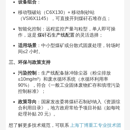
设备组合
：​
移动颚破站（C6X130）+ 移动制砂站
（VSI6X1145），可直接开到煤矸石堆存点；​
智能化控制：远程监控产量与粒型，单人即可操
作，这是
煤矸石生产线配置
的灵活选择；​
适用场景
：中小型煤矿或分散式固废处理，转场时
间≤2 小时。​
三、环保与政策支持​
污染控制
：生产线配备脉冲除尘器（粉尘排放
≤10mg/m³）和废水循环系统（水循环利用率
90%），符合《一般工业固体废物贮存和填埋污染
控制标准》；​
政策导向
：国家发改委将煤矸石制砂纳入《资源综
合利用目录》，地方政府常给予项目补贴（如每吨
处理补贴 20 元）。​
想了解更多技术规范，可联系
上海丁博重工专业技术团