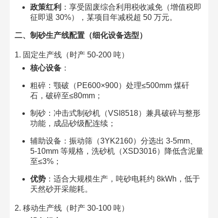
政策红利
：享受固废综合利用税收减免（增值税即
征即退 30%），某项目年减税超 50 万元。​
二、制砂生产线配置（细化设备选型）​
1. 固定生产线（时产 50-200 吨）​
核心设备
：​
粗碎：颚破（PE600×900）处理≤500mm 煤矸
石，破碎至≤80mm；​
制砂：冲击式制砂机（VSI8518）兼具破碎与整形
功能，成品砂级配连续；​
辅助设备：振动筛（3YK2160）分选出 3-5mm、
5-10mm 等规格，洗砂机（XSD3016）降低含泥量
至≤3%；​
优势
：适合大规模生产，吨砂电耗约 8kWh，低于
天然砂开采能耗。​
2. 移动生产线（时产 30-100 吨）​