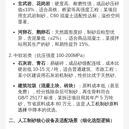
玄武岩、花岗岩
：硬度高、耐磨性强，成品砂压碎
值≤10%，适合高铁、桥梁等高强度工程；某项目
用玄武岩制砂，C60 混凝土适配性达标，溢价空间
显著。​
河卵石、鹅卵石
：天然圆形度好，制砂后粒型优
异，含泥量低（≤2%），适合商品混凝土，某搅拌
站用其生产的砂，和易性提升 15%。​
2. 中软岩类（抗压强度 100-200MPa）​
石灰岩、青石
：易破碎，成品砂级配连续，成本比
硬岩低 10-15 元 / 吨，适合普通建筑、市政工程；
某小区建设用石灰岩机制砂，性价比优于天然砂。​
建筑垃圾（混凝土块、砖块）
：原料成本低（甚至
免费），经分拣除杂后可制砂，再生骨料符合
GB/T 25177 标准，某拆迁项目用其年产 5 万吨
砂，节省原料成本 80 万元，这是
人工机制砂原料
选择
中降本的优选。​
二、人工制砂核心设备及适配场景（细化选型逻辑）​