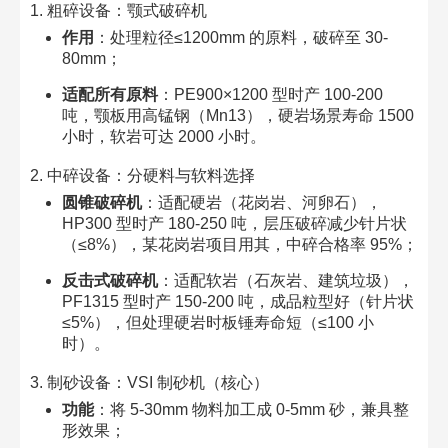
1. 粗碎设备：颚式破碎机​
作用
：处理粒径≤1200mm 的原料，破碎至 30-
80mm；​
适配所有原料
：PE900×1200 型时产 100-200
吨，颚板用高锰钢（Mn13），硬岩场景寿命 1500
小时，软岩可达 2000 小时。​
2. 中碎设备：分硬料与软料选择​
圆锥破碎机
：适配硬岩（花岗岩、河卵石），
HP300 型时产 180-250 吨，层压破碎减少针片状
（≤8%），某花岗岩项目用其，中碎合格率 95%；​
反击式破碎机
：适配软岩（石灰岩、建筑垃圾），
PF1315 型时产 150-200 吨，成品粒型好（针片状
≤5%），但处理硬岩时板锤寿命短（≤100 小
时）。​
3. 制砂设备：VSI 制砂机（核心）​
功能
：将 5-30mm 物料加工成 0-5mm 砂，兼具整
形效果；​