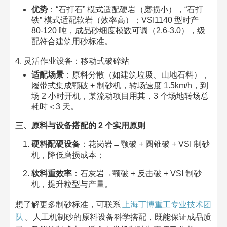
优势
：“石打石” 模式适配硬岩（磨损小），“石打
铁” 模式适配软岩（效率高）；VSI1140 型时产
80-120 吨，成品砂细度模数可调（2.6-3.0），级
配符合建筑用砂标准。​
4. 灵活作业设备：移动式破碎站​
适配场景
：原料分散（如建筑垃圾、山地石料），
履带式集成颚破 + 制砂机，转场速度 1.5km/h，到
场 2 小时开机，某流动项目用其，3 个场地转场总
耗时＜3 天。​
三、原料与设备搭配的 2 个实用原则​
硬料配硬设备
：花岗岩→颚破 + 圆锥破 + VSI 制砂
机，降低磨损成本；​
软料重效率
：石灰岩→颚破 + 反击破 + VSI 制砂
机，提升粒型与产量。​
想了解更多制砂标准，可联系
上海丁博重工专业技术团
队
。人工机制砂的原料设备科学搭配，既能保证成品质