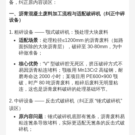
备，纠正原内容误区：​
一、沥青混凝土废料加工流程与适配破碎机（纠正中碎
设备）​
1. 粗碎设备 —— 颚式破碎机：预处理大块废料​
适配场景
：处理粒径≤1200mm 的沥青废料（如路
面拆除的大块沥青层），破碎至 30-80mm，为中
碎做准备；​
核心优势
：“V” 型破碎腔无死区，挤压破碎方式不
易因沥青粘连堵料；颚板用 Mn13Cr2 高锰钢，耐
磨寿命达 2000 小时；某项目用 PE600×900 颚
破，时产 80 吨沥青废料，粗碎后废料无明显粘
连，这也是沥青废料破碎的处理基础环节。​
2. 中碎设备 —— 反击式破碎机（纠正原 “锤式破碎机”
误区）​
原内容问题
：锤式破碎机底部有篦条，沥青废料易
粘连篦条导致堵料，实际更适配无篦条的反击式破
碎机；​