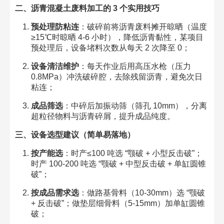
二、沥青混凝土废料加工的 3 个实用技巧​
预处理防粘连
：破碎前将沥青废料摊开晾晒（温度
≥15℃时晾晒 4-6 小时），降低沥青黏性，某项目
预处理后，设备堵料次数从每天 2 次降至 0；​
设备清洁维护
：每天作业后用高压水枪（压力
0.8MPa）冲洗破碎腔，去除残留沥青，避免次日
粘连；​
成品筛选
：中碎后加振动筛（筛孔 10mm），分离
超粒径物料与沥青碎屑，提升成品纯度。​
三、设备选型建议（简单易落地）​
按产能选
：时产≤100 吨选 “颚破 + 小型反击破”；
时产 100-200 吨选 “颚破 + 中型反击破 + 单缸圆锥
破”；​
按成品需求选
：做路基骨料（10-30mm）选 “颚破
+ 反击破”；做垫层细骨料（5-15mm）加单缸圆锥
破；​