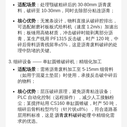
适配场景
：处理颚破粗碎后的 30-80mm 沥青废
料，破碎至 10-30mm，同时去除部分粘连沥青；​
核心优势
：无篦条设计，物料直接从破碎腔排出，
可选配耐磨衬板板式给料机（速度 1.2m/s）加速出
料；板锤用高铬材质，冲击破碎时能剥离部分沥
青，某生产线用 PF1315 反击破，时产 120 吨，中
碎后骨料沥青残留率≤5%，这是沥青废料破碎的处
理中防堵的关键。​
3. 细碎设备 —— 单缸圆锥破碎机：精细化加工​
适配场景
：需将沥青废料加工至 5-15mm 细骨料
（如用于混凝土垫层）时使用，承接反击破中碎后
的物料；​
核心优势
：层压破碎原理，避免沥青粘连设备；
PLC 自动化控制（远程操作），减少人工接触粉
尘；某搅拌站用 CS160 单缸圆锥破，时产 50 吨，
细碎后骨料粒型均匀（针片状≤8%），符合道路基
层用料标准，这是
沥青废料破碎处理
中精细化需
求的优选。​