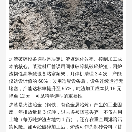
炉渣破碎设备选型是决定炉渣资源化效率、控制加工成
本的核心。某建材厂曾误用圆锥破碎机破碎炉渣，因炉
渣韧性高导致设备堵塞频繁，月停机清理 3-4 次，产能
仅达设计值的 60%；改用适配设备后，设备连续运行无
堵塞，产能达标率提升至 95%，吨渣加工成本从 18 元
降至 12 元，可见科学选型的重要性。​
炉渣是火法冶金（钢铁、有色金属冶炼）产生的工业固
废，年排放量超 3 亿吨，过去多被随意丢弃，不仅占用
土地（每万吨炉渣占地约 1 亩），还存在重金属淋溶污
染风险。如今经破碎加工后，炉渣可作为制砖骨料（替