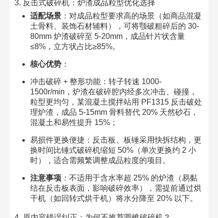
3. 反击式破碎机：炉渣成品粒型优化选择​
适配场景
：对成品粒型要求高的场景（如商品混凝
土骨料、装饰石材辅料），可将颚破粗碎后的 30-
80mm 炉渣破碎至 5-20mm，成品针片状含量
≤8%，立方状占比≥85%。​
核心优势
：​
冲击破碎 + 整形功能：转子转速 1000-
1500r/min，炉渣在破碎腔内经多次冲击、碰撞，
粒型更均匀，某混凝土搅拌站用 PF1315 反击破处
理炉渣，成品 5-15mm 骨料替代 20% 天然砂石，
混凝土和易性提升 15%；​
易损件更换便捷：反击板、板锤采用快拆结构，更
换时间比锤式破碎机缩短 50%（单次更换约 2 小
时），适合需频繁调整成品粒度的项目。​
注意事项
：不适用于含水率超 25% 的炉渣（易黏
结在反击板表面，影响破碎效率），需提前通过烘
干机（如回转式烘干机）将水分降至 20% 以下。​
4. 原内容错误纠正：为何不推荐圆锥破碎机？​