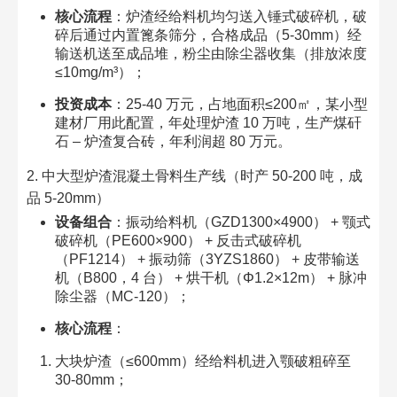
核心流程
：炉渣经给料机均匀送入锤式破碎机，破
碎后通过内置篦条筛分，合格成品（5-30mm）经
输送机送至成品堆，粉尘由除尘器收集（排放浓度
≤10mg/m³）；​
投资成本
：25-40 万元，占地面积≤200㎡，某小型
建材厂用此配置，年处理炉渣 10 万吨，生产煤矸
石 – 炉渣复合砖，年利润超 80 万元。​
2. 中大型炉渣混凝土骨料生产线（时产 50-200 吨，成
品 5-20mm）​
设备组合
：振动给料机（GZD1300×4900） + 颚式
破碎机（PE600×900） + 反击式破碎机
（PF1214） + 振动筛（3YZS1860） + 皮带输送
机（B800，4 台） + 烘干机（Φ1.2×12m） + 脉冲
除尘器（MC-120）；​
核心流程
：​
大块炉渣（≤600mm）经给料机进入颚破粗碎至
30-80mm；​