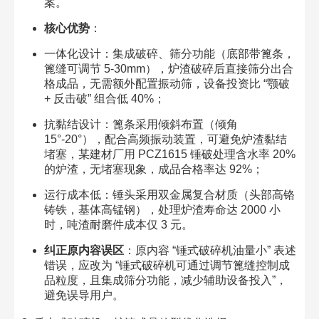
案。​
核心优势
：​
一体化设计：集成破碎、筛分功能（底部带篦条，
篦缝可调节 5-30mm），炉渣破碎后直接筛分出合
格成品，无需额外配置振动筛，设备投资比 “颚破
+ 反击破” 组合低 40%；​
抗黏结设计：篦条采用倾斜布置（倾角
15°-20°），配合高频振动装置，可避免炉渣黏结
堵塞，某建材厂用 PCZ1615 锤破处理含水率 20%
的炉渣，无堵塞现象，成品合格率达 92%；​
运行成本低：锤头采用双金属复合材质（头部高铬
铸铁，基体高锰钢），处理炉渣寿命达 2000 小
时，吨渣耐磨件成本仅 3 元。​
纠正原内容误区
：原内容 “锤式破碎机油量小” 表述
错误，应改为 “锤式破碎机可通过调节篦缝控制成
品粒度，且集成筛分功能，减少辅助设备投入”，
避免误导用户。​