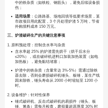
中的铁杂质（如铁粒、钢筋头），避免后续设备损
伤；​
适用场景
：公路路基、场地回填等低要求场景，某
市政项目用此配置，3 个月处理炉渣 5 万吨，节省
外购填料成本 150 万元。​
三、炉渣破碎生产的关键注意事项​
1. 原料预处理：控制含水率与杂质​
含水率超 25% 的炉渣需先烘干（烘干后水分
≤20%），或在破碎机进料口加装加热装置（如电
加热板），避免黏结堵塞；​
炉渣中的铁杂质（含量常达 3%-5%）需通过除铁
器去除，否则会磨损破碎机锤头、板锤，某生产线
因未除铁，锤头寿命从 2000 小时缩短至 1200 小
时。​
2. 设备维护：针对性保养​
锤式破碎机、反击式破碎机的易损件（锤头、板
锤、篦条）需每月检查，磨损量超原厚度 30% 时