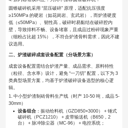
圆锥破碎机采用 “层压破碎” 原理，适配抗压强度
≥150MPa 的硬岩（如花岗岩、玄武岩），而炉渣硬度
低（≤50MPa）、韧性高，破碎时易黏结在破碎腔内
壁，导致排料不畅、设备堵塞，且成品过粉碎现象严重
（细粉占比超 15%），不符合炉渣骨料需求，因此不建
议选用。​
二、炉渣破碎成套设备配置（分场景方案）​
成套设备配置需结合炉渣产量、成品需求、原料特性
（粒径、含水率）设计，避免 “一刀切” 配置，以下为 3
类典型场景方案，均基于炉渣破碎设备选型的核心逻
辑。​
1. 中小型炉渣制砖骨料生产线（时产 10-50 吨，成品 5-
30mm）​
设备组合
：振动给料机（GZD850×3000） + 锤式
破碎机（PCZ1210） + 皮带输送机（B650，2
台） + 脉冲除尘器（MC-96） + 电控系统；​