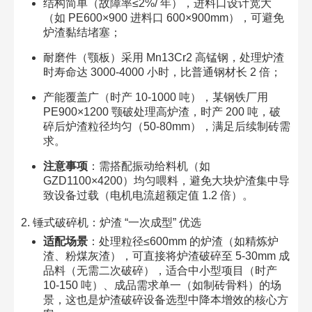
结构简单（故障率≤2%/ 年），进料口设计宽大
（如 PE600×900 进料口 600×900mm），可避免
炉渣黏结堵塞；​
耐磨件（颚板）采用 Mn13Cr2 高锰钢，处理炉渣
时寿命达 3000-4000 小时，比普通钢材长 2 倍；​
产能覆盖广（时产 10-1000 吨），某钢铁厂用
PE900×1200 颚破处理高炉渣，时产 200 吨，破
碎后炉渣粒径均匀（50-80mm），满足后续制砖需
求。​
注意事项
：需搭配振动给料机（如
GZD1100×4200）均匀喂料，避免大块炉渣集中导
致设备过载（电机电流超额定值 1.2 倍）。​
2. 锤式破碎机：炉渣 “一次成型” 优选​
适配场景
：处理粒径≤600mm 的炉渣（如精炼炉
渣、粉煤灰渣），可直接将炉渣破碎至 5-30mm 成
品料（无需二次破碎），适合中小型项目（时产
10-150 吨）、成品需求单一（如制砖骨料）的场
景，这也是炉渣破碎设备选型中降本增效的核心方