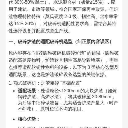
代 30%-50% 黏土）、水泥混合材（掺量≤15%），应
用于建筑、市政等领域，符合国家环保再生政策。但炉
渣物理特性特殊（莫氏硬度 2-3 级、韧性高、含水率常
达 15%-20%），对破碎机适配性要求高，需结合其特
性选择设备并配置成套生产线。​
一、破碎炉渣的适配破碎机选型（纠正原内容误区）​
原内容存在 “推荐圆锥破碎机破碎炉渣” 的错误（圆锥破
适配高硬度物料，炉渣软且韧性高易导致堵塞），需重
点推荐适配软韧性物料的设备，以下为 3 类核心选型及
适配场景，这也是炉渣破碎设备选型的关键依据。​
1. 颚式破碎机：炉渣粗碎 “基础配置”​
适配场景
：处理粒径≤1200mm 的大块炉渣（如炼
钢转炉渣、高炉水渣），将其破碎至 30-80mm，
为后续中细碎做准备，尤其适合炉渣产量大（时产
≥50 吨）、原料粒径不均的项目。​
核心优势
：​