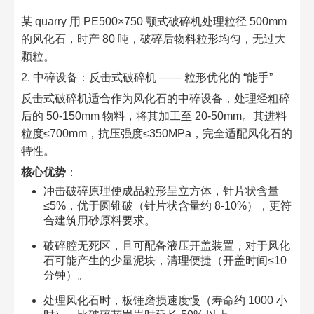
某 quarry 用 PE500×750 颚式破碎机处理粒径 500mm
的风化石，时产 80 吨，破碎后物料粒形均匀，无过大
颗粒。​
2. 中碎设备：反击式破碎机 —— 粒形优化的 “能手”​
反击式破碎机适合作为风化石的中碎设备，处理经粗碎
后的 50-150mm 物料，将其加工至 20-50mm。其进料
粒度≤700mm，抗压强度≤350MPa，完全适配风化石的
特性。​
核心优势
：​
冲击破碎原理使成品粒形呈立方体，针片状含量
≤5%，优于圆锥破（针片状含量约 8-10%），更符
合建筑用砂原料要求。​
破碎腔无死区，且可配备液压开盖装置，对于风化
石可能产生的少量泥块，清理便捷（开盖时间≤10
分钟）。​
处理风化石时，板锤磨损速度慢（寿命约 1000 小