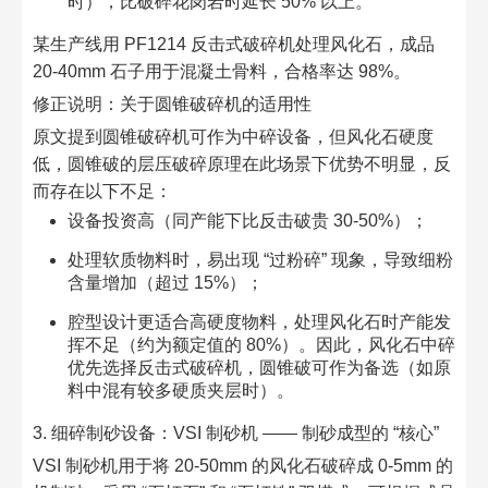
时），比破碎花岗岩时延长 50% 以上。​
某生产线用 PF1214 反击式破碎机处理风化石，成品
20-40mm 石子用于混凝土骨料，合格率达 98%。​
修正说明：关于圆锥破碎机的适用性​
原文提到圆锥破碎机可作为中碎设备，但风化石硬度
低，圆锥破的层压破碎原理在此场景下优势不明显，反
而存在以下不足：​
设备投资高（同产能下比反击破贵 30-50%）；​
处理软质物料时，易出现 “过粉碎” 现象，导致细粉
含量增加（超过 15%）；​
腔型设计更适合高硬度物料，处理风化石时产能发
挥不足（约为额定值的 80%）。因此，风化石中碎
优先选择反击式破碎机，圆锥破可作为备选（如原
料中混有较多硬质夹层时）。​
3. 细碎制砂设备：VSI 制砂机 —— 制砂成型的 “核心”​
VSI 制砂机用于将 20-50mm 的风化石破碎成 0-5mm 的