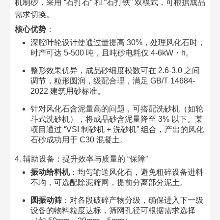
机制砂，采用 “石打石” 和 “石打铁” 双模式，可根据成品
需求切换。​
核心优势
：​
深腔叶轮设计使通过量提高 30%，处理风化石时，
时产可达 5-500 吨，且吨砂电耗仅 4-6kW・h。​
整形效果优异，成品砂细度模数可在 2.6-3.0 之间
调节，粒形圆润，级配合理，满足 GB/T 14684-
2022 建筑用砂标准。​
针对风化石含泥量高的问题，可搭配洗砂机（如轮
斗式洗砂机），将成品砂含泥量降至 3% 以下。某
项目通过 “VSI 制砂机 + 洗砂机” 组合，产出的风化
石砂成功用于 C30 混凝土。​
4. 辅助设备：提升效率与质量的 “保障”​
振动给料机
：均匀输送风化石，避免粗碎设备进料
不均，可选配除泥筛网，提前分离部分泥土。​
圆振动筛
：对各段破碎产物分级，确保进入下一级
设备的物料粒度达标，筛网孔径可根据需求选择