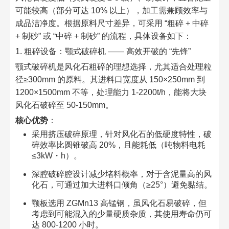
可能较高（部分可达 10% 以上），加工需兼顾效率与
成品洁净度。根据原料尺寸差异，可采用 “粗碎 + 中碎
+ 制砂” 或 “中碎 + 制砂” 的流程，具体设备如下：​
1. 粗碎设备：颚式破碎机 —— 高效开破的 “先锋”​
颚式破碎机是风化石粗碎的理想选择，尤其适合处理粒
径≥300mm 的原料。其进料口宽度从 150×250mm 到
1200×1500mm 不等，处理能力 1-2200t/h，能将大块
风化石破碎至 50-150mm。​
核心优势
：​
采用挤压破碎原理，针对风化石的低硬度特性，破
碎效率比圆锥破高 20%，且能耗低（吨物料电耗
≤3kW・h）。​
深腔破碎腔设计减少堵料概率，对于含泥量高的风
化石，可通过加大进料口倾角（≥25°）避免黏结。​
颚板选用 ZGMn13 高锰钢，虽风化石易破碎，但
考虑到可能混入的少量硬质杂质，其使用寿命仍可
达 800-1200 小时。​