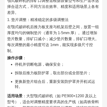
颚式破碎机的排矿口调整需根据设备型号和生产需求选
择合适方式，不同方法在效率、精度和适用场景上各有
差异。​
1. 垫片调整：精准稳定的多级调整法​
在颚式破碎机后推力板支座与机架后壁之间，放置一组
厚度均匀的钢制垫片（通常为 1-5mm 厚）。通过增加
垫片数量，排矿口减小；减少垫片数量，排矿口增大。
每次调整的最小精度可达 1mm，能实现多级尺寸控
制。​
操作步骤
：​
停机并切断电源，确保安全；​
拆除后推力板防护罩，取出部分或全部垫片；​
更换新垫片组合后，重新安装防护罩并开机试运
转。​
适用场景
：大型颚式破碎机（如 PE900×1200 及以上
型号），适合对调整精度要求高的生产线（如高铁骨料