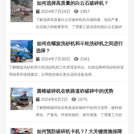
如何选择高质量的白云石破碎机？
2024年7月24日
1957
了解选择高质量白云石破碎机的关键因素，包括产量、
抗压能力和耐磨零件。丁博重工提供高性能白云石破碎
设备，适用于建材、陶瓷、玻璃等多领域需求。
如何在螺旋洗砂机和斗轮洗砂机之间进行
选择？
2024年7月30日
2341
了解螺旋洗砂机和斗轮洗砂机的工作原理及特点。比较这两种洗砂机的适
用场景和选择建议，以帮助您做出更合适的设备选择。
圆锥破碎机在铁路道砟破碎中的优势
2024年8月2日
1675
了解圆锥破碎机在铁路道砟破碎中的四大优势：破碎效
果佳、产量高、环保性能好、操作便捷。丁博重工为您
提供高效可靠的圆锥破碎机解决方案，助力铁路道砟生
产。
如何预防破碎机卡机？7 大关键措施保障