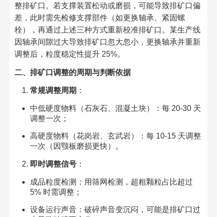
整排矿口。若支撑装置松动或磨损，可能导致排矿口偏
差，此时需先检修支撑部件（如更换轴承、紧固螺
栓），再通过上述三种方式重新校准排矿口。某生产线
因轴承间隙过大导致排矿口忽大忽小，更换轴承并重新
调整后，粒度稳定性提升 25%。​
二、排矿口调整的周期与判断依据​
常规调整周期
：​
中低硬度物料（石灰石、混凝土块）：每 20-30 天
调整一次；​
高硬度物料（花岗岩、玄武岩）：每 10-15 天调整
一次（因颚板磨损更快）。​
即时调整信号
：​
成品粒度检测：用筛网检测，超粗颗粒占比超过
5% 时需调整；​
设备运行声音：破碎声音变沉闷，可能是排矿口过