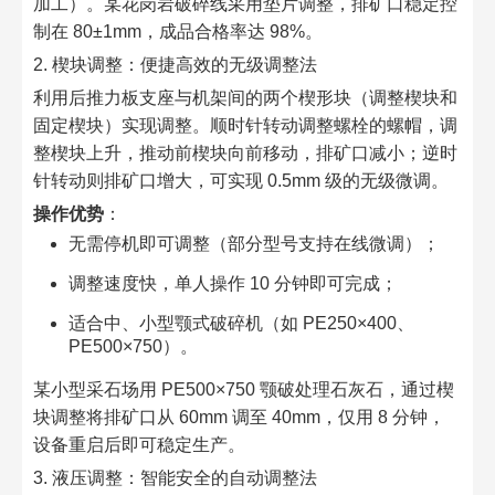
加工）。某花岗岩破碎线采用垫片调整，排矿口稳定控
制在 80±1mm，成品合格率达 98%。​
2. 楔块调整：便捷高效的无级调整法​
利用后推力板支座与机架间的两个楔形块（调整楔块和
固定楔块）实现调整。顺时针转动调整螺栓的螺帽，调
整楔块上升，推动前楔块向前移动，排矿口减小；逆时
针转动则排矿口增大，可实现 0.5mm 级的无级微调。​
操作优势
：​
无需停机即可调整（部分型号支持在线微调）；​
调整速度快，单人操作 10 分钟即可完成；​
适合中、小型颚式破碎机（如 PE250×400、
PE500×750）。​
某小型采石场用 PE500×750 颚破处理石灰石，通过楔
块调整将排矿口从 60mm 调至 40mm，仅用 8 分钟，
设备重启后即可稳定生产。​
3. 液压调整：智能安全的自动调整法​